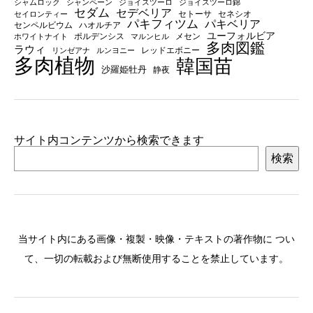
シャムロック
シャンペーン
ジョイスツーロ
ジョイスツーロ錦
セダム
セデベリア
セトーサ
セネシオ
セイロンティー
パキフィツム
パキベリア
センペルビウム
ハオルチア
ユーフォルビア
ポルデンシス
メセン
ホワイトナイト
マルンヒル
多肉図鑑
ラウィ
レッドエボニー
リンゼアナ
ルンヨニー
多肉植物
韓国苗
沙羅姫牡丹
静夜
サイト内コンテンツから検索できます
検索
当サイト内にある画像・複製・映像・テキストの著作物に つい
て、一切の転載および無断使用することを禁止しています。