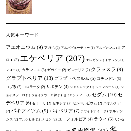
人気キーワード
アエオニウム
(9)
ア
アガベ
(2)
アルバビューティー
(1)
アルビカンス
(1)
エケベリア
(207)
ロエ
(3)
エレガンス
(1)
オレンジモ
クラッスラ
(9)
カランコエ
(3)
ガガイモ
(2)
ガステリア
(2)
ンロー
(1)
グラプトベリア
(13)
グラプトペタルム
(5)
コチレドン
(3)
サボテン
(4)
コブ系
(2)
コロラータ
(2)
シャムロック
(1)
シャンペーン
(1)
ジ
セダム
(10)
セ
ョイスツーロ
(1)
ジョイスツーロ錦
(1)
セイロンティー
(1)
デベリア
(6)
セトーサ
(2)
セネシオ
(2)
センペルビウム
(2)
ハオルチア
パキフィツム
(9)
パキベリア
(7)
(2)
ポルデン
ホワイトナイト
(1)
ユーフォルビア
(4)
ラウィ
(5)
シス
(2)
メセン
(2)
マルンヒル
(1)
リンゼ
多
多肉図鑑
(31)