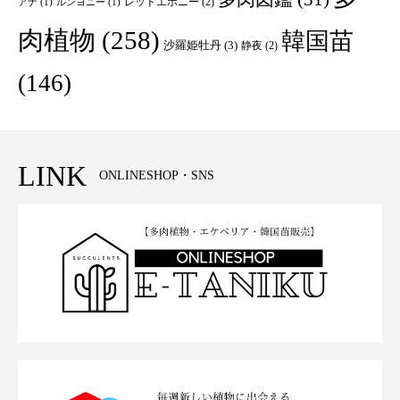
レッドエボニー
(2)
アナ
(1)
ルンヨニー
(1)
肉植物
(258)
韓国苗
沙羅姫牡丹
(3)
静夜
(2)
(146)
LINK
ONLINESHOP・SNS