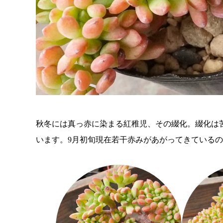
秋冬には真っ赤に染まる紅稚児、その綴化。綴化は
います。9月初旬現在若干赤みがあがってきている