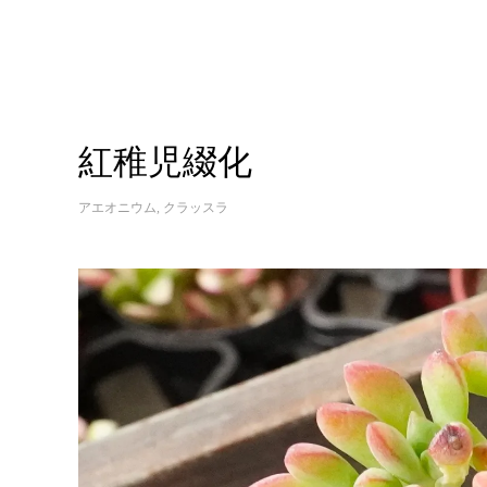
紅稚児綴化
アエオニウム
,
クラッスラ