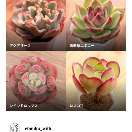
アクアリース
黒薔薇エボニー
レインドロップス
ロスコフ
etaniku_with