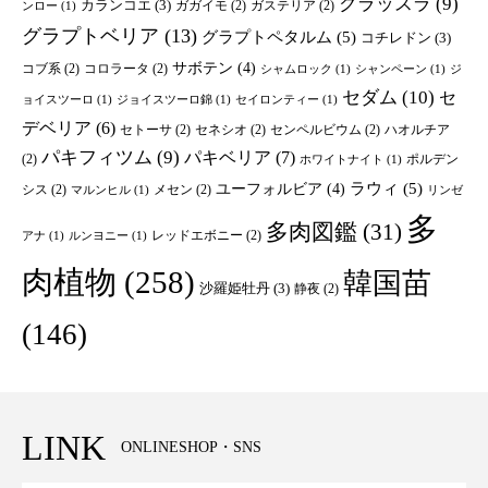
クラッスラ
(9)
カランコエ
(3)
ガガイモ
(2)
ガステリア
(2)
ンロー
(1)
グラプトベリア
(13)
グラプトペタルム
(5)
コチレドン
(3)
サボテン
(4)
コブ系
(2)
コロラータ
(2)
シャムロック
(1)
シャンペーン
(1)
ジ
セダム
(10)
セ
ョイスツーロ
(1)
ジョイスツーロ錦
(1)
セイロンティー
(1)
デベリア
(6)
セトーサ
(2)
セネシオ
(2)
センペルビウム
(2)
ハオルチア
パキフィツム
(9)
パキベリア
(7)
(2)
ポルデン
ホワイトナイト
(1)
ユーフォルビア
(4)
ラウィ
(5)
シス
(2)
メセン
(2)
マルンヒル
(1)
リンゼ
多
多肉図鑑
(31)
レッドエボニー
(2)
アナ
(1)
ルンヨニー
(1)
肉植物
(258)
韓国苗
沙羅姫牡丹
(3)
静夜
(2)
(146)
LINK
ONLINESHOP・SNS