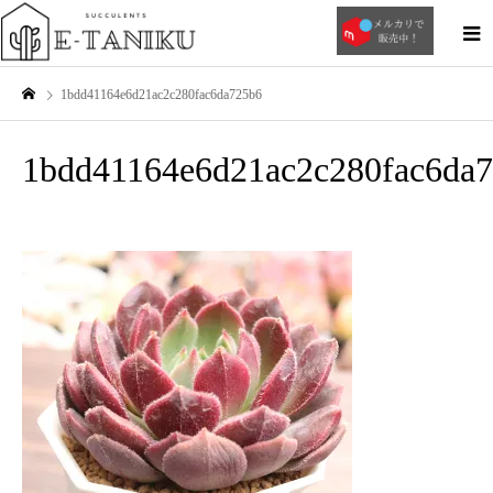
1bdd41164e6d21ac2c280fac6da725b6
1bdd41164e6d21ac2c280fac6da