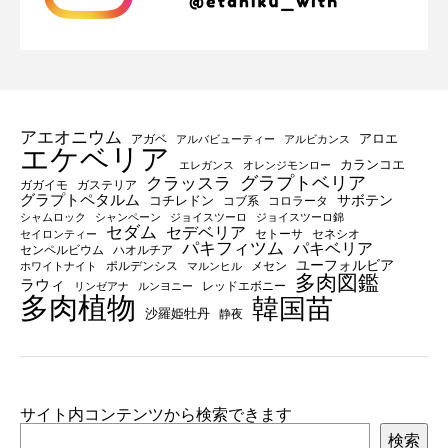
アエオニウム
アロエ
アガベ
アルバビューティー
アルビカンス
エケベリア
カランコエ
エレガンス
オレンジモンロー
グラプトベリア
クラッスラ
ガガイモ
ガステリア
グラプトペタルム
サボテン
コチレドン
コブ系
コロラータ
シャムロック
シャンペーン
ジョイスツーロ
ジョイスツーロ錦
セダム
セデベリア
セトーサ
セネシオ
セイロンティー
パキフィツム
パキベリア
センペルビウム
ハオルチア
ユーフォルビア
ポルデンシス
メセン
ホワイトナイト
マルンヒル
多肉図鑑
ラウィ
レッドエボニー
リンゼアナ
ルンヨニー
多肉植物
韓国苗
沙羅姫牡丹
静夜
サイト内コンテンツから検索できます
検索