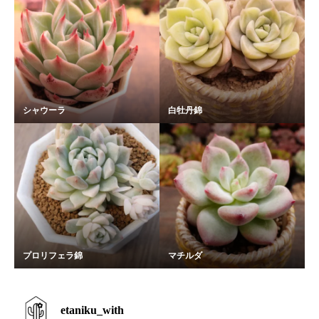
シャウーラ
白牡丹錦
プロリフェラ錦
マチルダ
etaniku_with