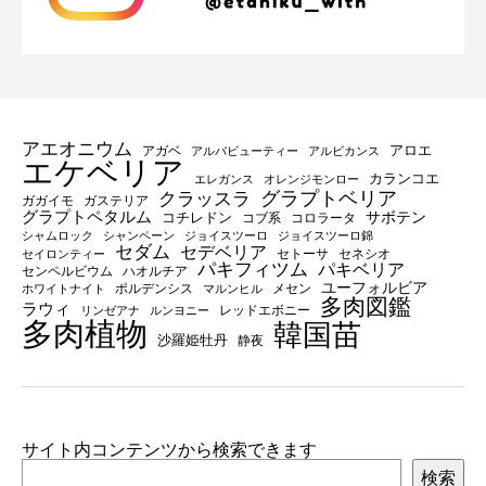
アエオニウム
アロエ
アガベ
アルバビューティー
アルビカンス
エケベリア
カランコエ
エレガンス
オレンジモンロー
グラプトベリア
クラッスラ
ガガイモ
ガステリア
グラプトペタルム
サボテン
コチレドン
コブ系
コロラータ
シャムロック
シャンペーン
ジョイスツーロ
ジョイスツーロ錦
セダム
セデベリア
セトーサ
セネシオ
セイロンティー
パキフィツム
パキベリア
センペルビウム
ハオルチア
ユーフォルビア
ポルデンシス
メセン
ホワイトナイト
マルンヒル
多肉図鑑
ラウィ
レッドエボニー
リンゼアナ
ルンヨニー
多肉植物
韓国苗
沙羅姫牡丹
静夜
サイト内コンテンツから検索できます
検索