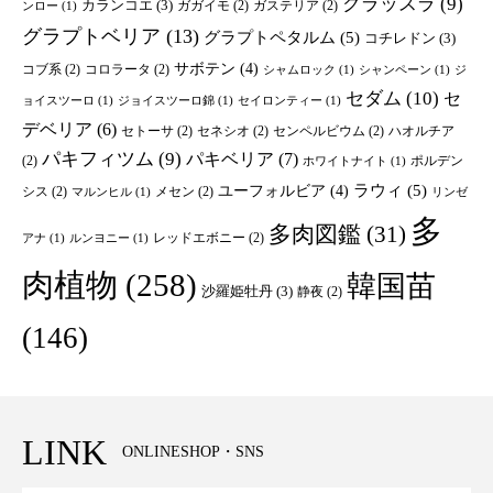
クラッスラ
(9)
カランコエ
(3)
ガガイモ
(2)
ガステリア
(2)
ンロー
(1)
グラプトベリア
(13)
グラプトペタルム
(5)
コチレドン
(3)
サボテン
(4)
コブ系
(2)
コロラータ
(2)
シャムロック
(1)
シャンペーン
(1)
ジ
セダム
(10)
セ
ョイスツーロ
(1)
ジョイスツーロ錦
(1)
セイロンティー
(1)
デベリア
(6)
セトーサ
(2)
セネシオ
(2)
センペルビウム
(2)
ハオルチア
パキフィツム
(9)
パキベリア
(7)
(2)
ポルデン
ホワイトナイト
(1)
ユーフォルビア
(4)
ラウィ
(5)
シス
(2)
メセン
(2)
マルンヒル
(1)
リンゼ
多
多肉図鑑
(31)
レッドエボニー
(2)
アナ
(1)
ルンヨニー
(1)
肉植物
(258)
韓国苗
沙羅姫牡丹
(3)
静夜
(2)
(146)
LINK
ONLINESHOP・SNS