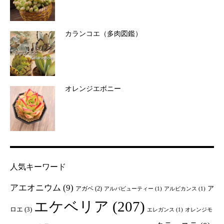
カランコエ（多肉図鑑）
オレンジエボニー
人気キーワード
アエオニウム
(9)
ア
アガベ
(2)
アルバビューティー
(1)
アルビカンス
(1)
エケベリア
(207)
ロエ
(3)
エレガンス
(1)
オレンジモ