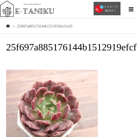
25f697a885176144b1512919efcf1e05
25f697a885176144b1512919efcf