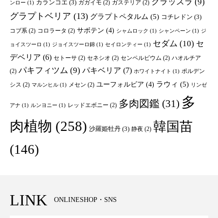
クラッスラ
(9)
カランコエ
(3)
ガガイモ
(2)
ガステリア
(2)
ンロー
(1)
グラプトベリア
(13)
グラプトペタルム
(5)
コチレドン
(3)
サボテン
(4)
コブ系
(2)
コロラータ
(2)
シャムロック
(1)
シャンペーン
(1)
ジ
セダム
(10)
セ
ョイスツーロ
(1)
ジョイスツーロ錦
(1)
セイロンティー
(1)
デベリア
(6)
セトーサ
(2)
セネシオ
(2)
センペルビウム
(2)
ハオルチア
パキフィツム
(9)
パキベリア
(7)
(2)
ポルデン
ホワイトナイト
(1)
ユーフォルビア
(4)
ラウィ
(5)
シス
(2)
メセン
(2)
マルンヒル
(1)
リンゼ
多
多肉図鑑
(31)
レッドエボニー
(2)
アナ
(1)
ルンヨニー
(1)
肉植物
(258)
韓国苗
沙羅姫牡丹
(3)
静夜
(2)
(146)
LINK
ONLINESHOP・SNS