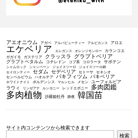
アエオニウム
アロエ
アガベ
アルバビューティー
アルビカンス
エケベリア
カランコエ
エレガンス
オレンジモンロー
グラプトベリア
クラッスラ
ガガイモ
ガステリア
グラプトペタルム
サボテン
コチレドン
コブ系
コロラータ
シャムロック
シャンペーン
ジョイスツーロ
ジョイスツーロ錦
セダム
セデベリア
セトーサ
セネシオ
セイロンティー
パキフィツム
パキベリア
センペルビウム
ハオルチア
ユーフォルビア
ポルデンシス
メセン
ホワイトナイト
マルンヒル
多肉図鑑
ラウィ
レッドエボニー
リンゼアナ
ルンヨニー
多肉植物
韓国苗
沙羅姫牡丹
静夜
サイト内コンテンツから検索できます
検索