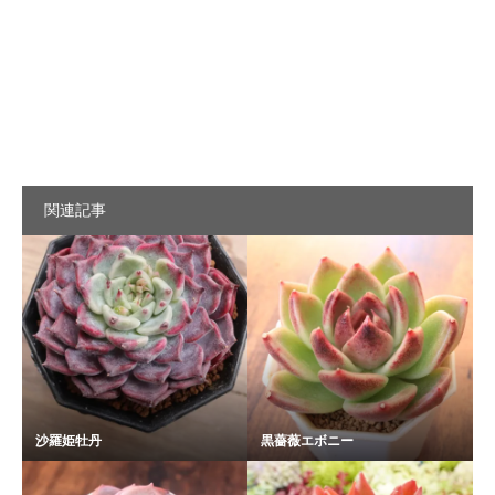
関連記事
沙羅姫牡丹
黒薔薇エボニー