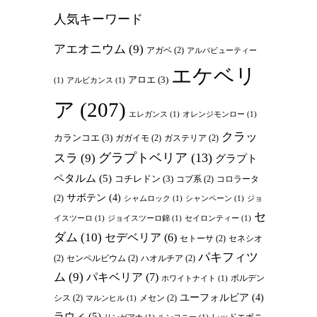
人気キーワード
アエオニウム
(9)
アガベ
(2)
アルバビューティー
エケベリ
アロエ
(3)
(1)
アルビカンス
(1)
ア
(207)
エレガンス
(1)
オレンジモンロー
(1)
クラッ
カランコエ
(3)
ガガイモ
(2)
ガステリア
(2)
グラプトベリア
(13)
スラ
(9)
グラプト
ペタルム
(5)
コチレドン
(3)
コブ系
(2)
コロラータ
サボテン
(4)
(2)
シャムロック
(1)
シャンペーン
(1)
ジョ
セ
イスツーロ
(1)
ジョイスツーロ錦
(1)
セイロンティー
(1)
ダム
(10)
セデベリア
(6)
セトーサ
(2)
セネシオ
パキフィツ
(2)
センペルビウム
(2)
ハオルチア
(2)
ム
(9)
パキベリア
(7)
ポルデン
ホワイトナイト
(1)
ユーフォルビア
(4)
シス
(2)
メセン
(2)
マルンヒル
(1)
ラウィ
(5)
レッドエボニ