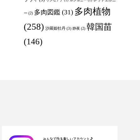
リンゼアナ
(1)
ルンヨニー
(1)
多肉植物
多肉図鑑
(31)
ー
(2)
(258)
韓国苗
沙羅姫牡丹
(3)
静夜
(2)
(146)