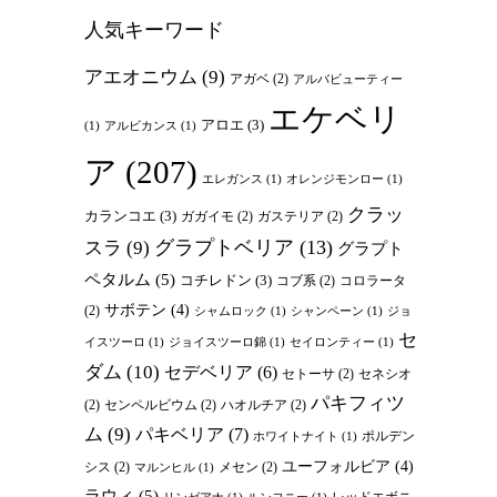
人気キーワード
アエオニウム
(9)
アガベ
(2)
アルバビューティー
エケベリ
アロエ
(3)
(1)
アルビカンス
(1)
ア
(207)
エレガンス
(1)
オレンジモンロー
(1)
クラッ
カランコエ
(3)
ガガイモ
(2)
ガステリア
(2)
グラプトベリア
(13)
スラ
(9)
グラプト
ペタルム
(5)
コチレドン
(3)
コブ系
(2)
コロラータ
サボテン
(4)
(2)
シャムロック
(1)
シャンペーン
(1)
ジョ
セ
イスツーロ
(1)
ジョイスツーロ錦
(1)
セイロンティー
(1)
ダム
(10)
セデベリア
(6)
セトーサ
(2)
セネシオ
パキフィツ
(2)
センペルビウム
(2)
ハオルチア
(2)
ム
(9)
パキベリア
(7)
ポルデン
ホワイトナイト
(1)
ユーフォルビア
(4)
シス
(2)
メセン
(2)
マルンヒル
(1)
ラウィ
(5)
レッドエボニ