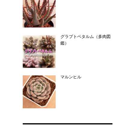
グラプトペタルム（多肉図
鑑）
マルンヒル