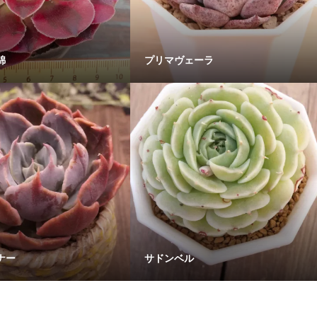
錦
プリマヴェーラ
ナー
サドンベル