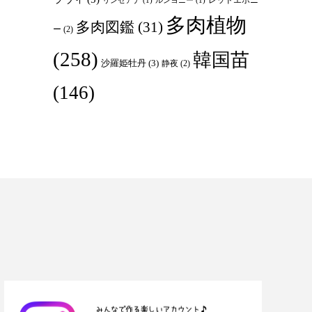
リンゼアナ
(1)
ルンヨニー
(1)
多肉植物
多肉図鑑
(31)
ー
(2)
(258)
韓国苗
沙羅姫牡丹
(3)
静夜
(2)
(146)