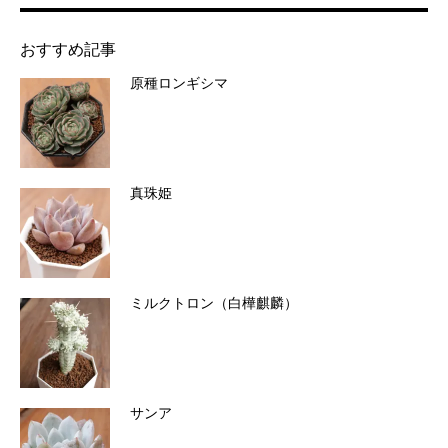
おすすめ記事
原種ロンギシマ
真珠姫
ミルクトロン（白樺麒麟）
サンア