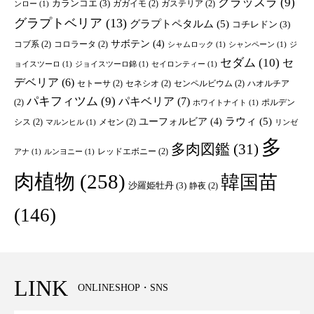
クラッスラ
(9)
カランコエ
(3)
ガガイモ
(2)
ガステリア
(2)
ンロー
(1)
グラプトベリア
(13)
グラプトペタルム
(5)
コチレドン
(3)
サボテン
(4)
コブ系
(2)
コロラータ
(2)
シャムロック
(1)
シャンペーン
(1)
ジ
セダム
(10)
セ
ョイスツーロ
(1)
ジョイスツーロ錦
(1)
セイロンティー
(1)
デベリア
(6)
セトーサ
(2)
セネシオ
(2)
センペルビウム
(2)
ハオルチア
パキフィツム
(9)
パキベリア
(7)
(2)
ポルデン
ホワイトナイト
(1)
ユーフォルビア
(4)
ラウィ
(5)
シス
(2)
メセン
(2)
マルンヒル
(1)
リンゼ
多
多肉図鑑
(31)
レッドエボニー
(2)
アナ
(1)
ルンヨニー
(1)
肉植物
(258)
韓国苗
沙羅姫牡丹
(3)
静夜
(2)
(146)
LINK
ONLINESHOP・SNS