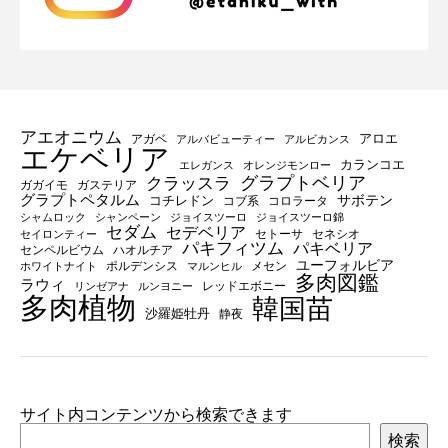
アエオニウム
アロエ
アガベ
アルバビューティー
アルビカンス
エケベリア
カランコエ
エレガンス
オレンジモンロー
グラプトベリア
クラッスラ
ガガイモ
ガステリア
グラプトペタルム
サボテン
コチレドン
コブ系
コロラータ
シャムロック
シャンペーン
ジョイスツーロ
ジョイスツーロ錦
セダム
セデベリア
セトーサ
セネシオ
セイロンティー
パキフィツム
パキベリア
センペルビウム
ハオルチア
ユーフォルビア
ポルデンシス
メセン
ホワイトナイト
マルンヒル
多肉図鑑
ラウィ
レッドエボニー
リンゼアナ
ルンヨニー
多肉植物
韓国苗
沙羅姫牡丹
静夜
サイト内コンテンツから検索できます
検索