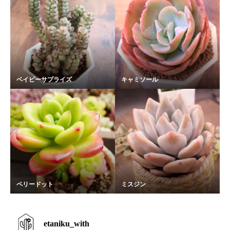
ベイビーサプライズ
キャミソール
ペリードット
ミスジン
etaniku_with