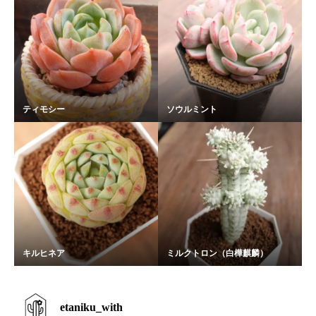
ティモシー
ソウルミント
キルヒネア
ミルクトロン（白樺麒麟）
etaniku_with