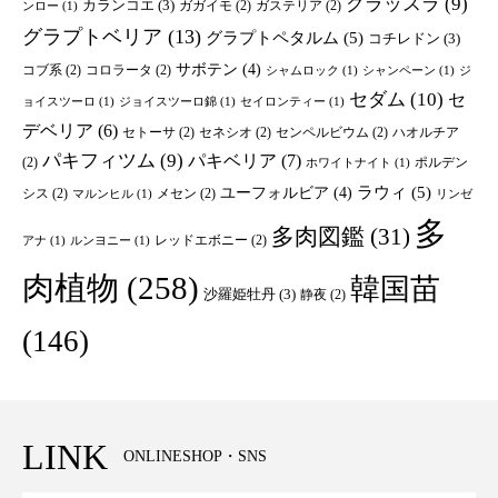
クラッスラ
(9)
カランコエ
(3)
ガガイモ
(2)
ガステリア
(2)
ンロー
(1)
グラプトベリア
(13)
グラプトペタルム
(5)
コチレドン
(3)
サボテン
(4)
コブ系
(2)
コロラータ
(2)
シャムロック
(1)
シャンペーン
(1)
ジ
セダム
(10)
セ
ョイスツーロ
(1)
ジョイスツーロ錦
(1)
セイロンティー
(1)
デベリア
(6)
セトーサ
(2)
セネシオ
(2)
センペルビウム
(2)
ハオルチア
パキフィツム
(9)
パキベリア
(7)
(2)
ポルデン
ホワイトナイト
(1)
ユーフォルビア
(4)
ラウィ
(5)
シス
(2)
メセン
(2)
マルンヒル
(1)
リンゼ
多
多肉図鑑
(31)
レッドエボニー
(2)
アナ
(1)
ルンヨニー
(1)
肉植物
(258)
韓国苗
沙羅姫牡丹
(3)
静夜
(2)
(146)
LINK
ONLINESHOP・SNS