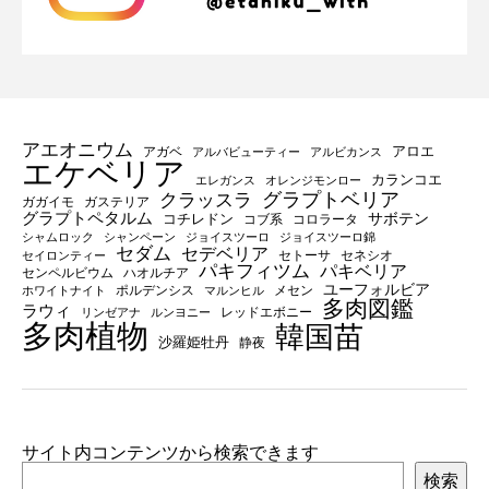
アエオニウム
アロエ
アガベ
アルバビューティー
アルビカンス
エケベリア
カランコエ
エレガンス
オレンジモンロー
グラプトベリア
クラッスラ
ガガイモ
ガステリア
グラプトペタルム
サボテン
コチレドン
コブ系
コロラータ
シャムロック
シャンペーン
ジョイスツーロ
ジョイスツーロ錦
セダム
セデベリア
セトーサ
セネシオ
セイロンティー
パキフィツム
パキベリア
センペルビウム
ハオルチア
ユーフォルビア
ポルデンシス
メセン
ホワイトナイト
マルンヒル
多肉図鑑
ラウィ
レッドエボニー
リンゼアナ
ルンヨニー
多肉植物
韓国苗
沙羅姫牡丹
静夜
サイト内コンテンツから検索できます
検索