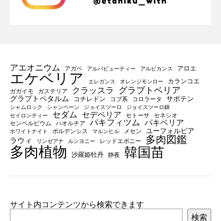
アエオニウム
アロエ
アガベ
アルバビューティー
アルビカンス
エケベリア
カランコエ
エレガンス
オレンジモンロー
グラプトベリア
クラッスラ
ガガイモ
ガステリア
グラプトペタルム
サボテン
コチレドン
コブ系
コロラータ
シャムロック
シャンペーン
ジョイスツーロ
ジョイスツーロ錦
セダム
セデベリア
セトーサ
セネシオ
セイロンティー
パキフィツム
パキベリア
センペルビウム
ハオルチア
ユーフォルビア
ポルデンシス
メセン
ホワイトナイト
マルンヒル
多肉図鑑
ラウィ
レッドエボニー
リンゼアナ
ルンヨニー
多肉植物
韓国苗
沙羅姫牡丹
静夜
サイト内コンテンツから検索できます
検索