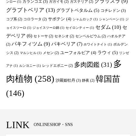
クラッスラ
(9)
カランコエ
(3)
ガガイモ
(2)
ガステリア
(2)
ンロー
(1)
グラプトベリア
(13)
グラプトペタルム
(5)
コチレドン
(3)
サボテン
(4)
コブ系
(2)
コロラータ
(2)
シャムロック
(1)
シャンペーン
(1)
ジ
セダム
(10)
セ
ョイスツーロ
(1)
ジョイスツーロ錦
(1)
セイロンティー
(1)
デベリア
(6)
セトーサ
(2)
セネシオ
(2)
センペルビウム
(2)
ハオルチア
パキフィツム
(9)
パキベリア
(7)
(2)
ポルデン
ホワイトナイト
(1)
ユーフォルビア
(4)
ラウィ
(5)
シス
(2)
メセン
(2)
マルンヒル
(1)
リンゼ
多
多肉図鑑
(31)
レッドエボニー
(2)
アナ
(1)
ルンヨニー
(1)
肉植物
(258)
韓国苗
沙羅姫牡丹
(3)
静夜
(2)
(146)
LINK
ONLINESHOP・SNS