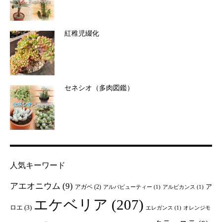
紅稚児綴化
セネシオ（多肉図鑑）
人気キーワード
アエオニウム
(9)
ア
アガベ
(2)
アルバビューティー
(1)
アルビカンス
(1)
エケベリア
(207)
ロエ
(3)
エレガンス
(1)
オレンジモ