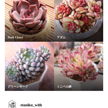
Dark Choco
アダム
グリーンサーフ
ミニベル錦
etaniku_with