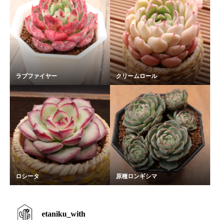
ラブファイヤー
クリームロール
ロシータ
原種ロンギシマ
etaniku_with