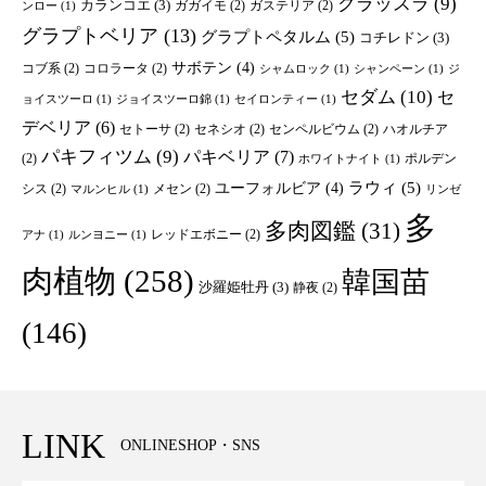
クラッスラ
(9)
カランコエ
(3)
ガガイモ
(2)
ガステリア
(2)
ンロー
(1)
グラプトベリア
(13)
グラプトペタルム
(5)
コチレドン
(3)
サボテン
(4)
コブ系
(2)
コロラータ
(2)
シャムロック
(1)
シャンペーン
(1)
ジ
セダム
(10)
セ
ョイスツーロ
(1)
ジョイスツーロ錦
(1)
セイロンティー
(1)
デベリア
(6)
セトーサ
(2)
セネシオ
(2)
センペルビウム
(2)
ハオルチア
パキフィツム
(9)
パキベリア
(7)
(2)
ポルデン
ホワイトナイト
(1)
ユーフォルビア
(4)
ラウィ
(5)
シス
(2)
メセン
(2)
マルンヒル
(1)
リンゼ
多
多肉図鑑
(31)
レッドエボニー
(2)
アナ
(1)
ルンヨニー
(1)
肉植物
(258)
韓国苗
沙羅姫牡丹
(3)
静夜
(2)
(146)
LINK
ONLINESHOP・SNS