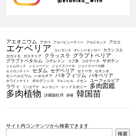
アエオニウム
アロエ
アガベ
アルバビューティー
アルビカンス
エケベリア
カランコエ
エレガンス
オレンジモンロー
グラプトベリア
クラッスラ
ガガイモ
ガステリア
グラプトペタルム
サボテン
コチレドン
コブ系
コロラータ
シャムロック
シャンペーン
ジョイスツーロ
ジョイスツーロ錦
セダム
セデベリア
セトーサ
セネシオ
セイロンティー
パキフィツム
パキベリア
センペルビウム
ハオルチア
ユーフォルビア
ポルデンシス
メセン
ホワイトナイト
マルンヒル
多肉図鑑
ラウィ
レッドエボニー
リンゼアナ
ルンヨニー
多肉植物
韓国苗
沙羅姫牡丹
静夜
サイト内コンテンツから検索できます
検索