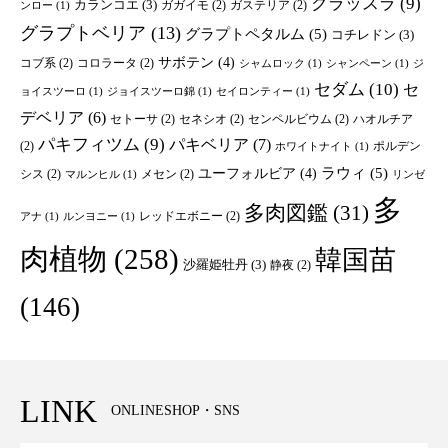
クラッスラ
(9)
カランコエ
(3)
ガガイモ
(2)
ガステリア
(2)
ンロー
(1)
グラプトベリア
(13)
グラプトペタルム
(5)
コチレドン
(3)
サボテン
(4)
コブ系
(2)
コロラータ
(2)
シャムロック
(1)
シャンペーン
(1)
ジ
セダム
(10)
セ
ョイスツーロ
(1)
ジョイスツーロ錦
(1)
セイロンティー
(1)
デベリア
(6)
セトーサ
(2)
セネシオ
(2)
センペルビウム
(2)
ハオルチア
パキフィツム
(9)
パキベリア
(7)
(2)
ポルデン
ホワイトナイト
(1)
ユーフォルビア
(4)
ラウィ
(5)
シス
(2)
メセン
(2)
マルンヒル
(1)
リンゼ
多
多肉図鑑
(31)
レッドエボニー
(2)
アナ
(1)
ルンヨニー
(1)
肉植物
(258)
韓国苗
沙羅姫牡丹
(3)
静夜
(2)
(146)
LINK
ONLINESHOP・SNS