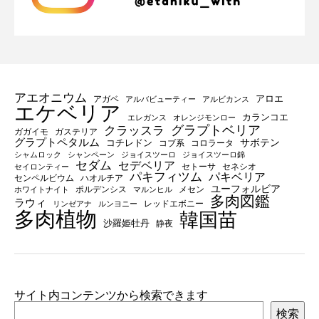
アエオニウム
アロエ
アガベ
アルバビューティー
アルビカンス
エケベリア
カランコエ
エレガンス
オレンジモンロー
グラプトベリア
クラッスラ
ガガイモ
ガステリア
グラプトペタルム
サボテン
コチレドン
コブ系
コロラータ
シャムロック
シャンペーン
ジョイスツーロ
ジョイスツーロ錦
セダム
セデベリア
セトーサ
セネシオ
セイロンティー
パキフィツム
パキベリア
センペルビウム
ハオルチア
ユーフォルビア
ポルデンシス
メセン
ホワイトナイト
マルンヒル
多肉図鑑
ラウィ
レッドエボニー
リンゼアナ
ルンヨニー
多肉植物
韓国苗
沙羅姫牡丹
静夜
サイト内コンテンツから検索できます
検索