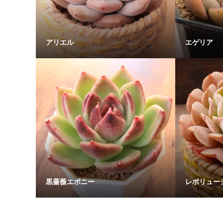
アリエル
エゲリア
黒薔薇エボニー
レボリュー