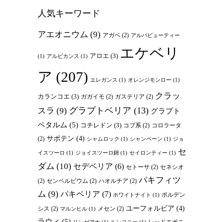
人気キーワード
アエオニウム
(9)
アガベ
(2)
アルバビューティー
エケベリ
アロエ
(3)
(1)
アルビカンス
(1)
ア
(207)
エレガンス
(1)
オレンジモンロー
(1)
クラッ
カランコエ
(3)
ガガイモ
(2)
ガステリア
(2)
グラプトベリア
(13)
スラ
(9)
グラプト
ペタルム
(5)
コチレドン
(3)
コブ系
(2)
コロラータ
サボテン
(4)
(2)
シャムロック
(1)
シャンペーン
(1)
ジョ
セ
イスツーロ
(1)
ジョイスツーロ錦
(1)
セイロンティー
(1)
ダム
(10)
セデベリア
(6)
セトーサ
(2)
セネシオ
パキフィツ
(2)
センペルビウム
(2)
ハオルチア
(2)
ム
(9)
パキベリア
(7)
ポルデン
ホワイトナイト
(1)
ユーフォルビア
(4)
シス
(2)
メセン
(2)
マルンヒル
(1)
ラウィ
(5)
レッドエボニ