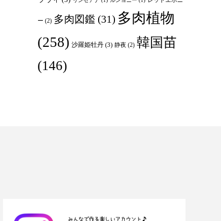
リンゼアナ
(1)
ルンヨニー
(1)
多肉植物
多肉図鑑
(31)
ー
(2)
(258)
韓国苗
沙羅姫牡丹
(3)
静夜
(2)
(146)