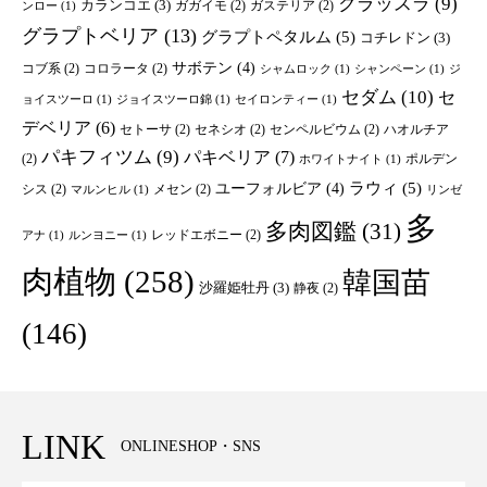
クラッスラ
(9)
カランコエ
(3)
ガガイモ
(2)
ガステリア
(2)
ンロー
(1)
グラプトベリア
(13)
グラプトペタルム
(5)
コチレドン
(3)
サボテン
(4)
コブ系
(2)
コロラータ
(2)
シャムロック
(1)
シャンペーン
(1)
ジ
セダム
(10)
セ
ョイスツーロ
(1)
ジョイスツーロ錦
(1)
セイロンティー
(1)
デベリア
(6)
セトーサ
(2)
セネシオ
(2)
センペルビウム
(2)
ハオルチア
パキフィツム
(9)
パキベリア
(7)
(2)
ポルデン
ホワイトナイト
(1)
ユーフォルビア
(4)
ラウィ
(5)
シス
(2)
メセン
(2)
マルンヒル
(1)
リンゼ
多
多肉図鑑
(31)
レッドエボニー
(2)
アナ
(1)
ルンヨニー
(1)
肉植物
(258)
韓国苗
沙羅姫牡丹
(3)
静夜
(2)
(146)
LINK
ONLINESHOP・SNS