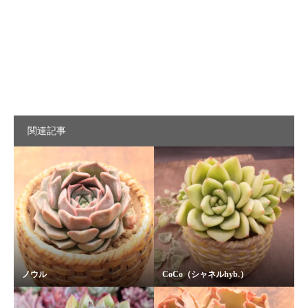
関連記事
ノウル
CoCo（シャネルhyb.）