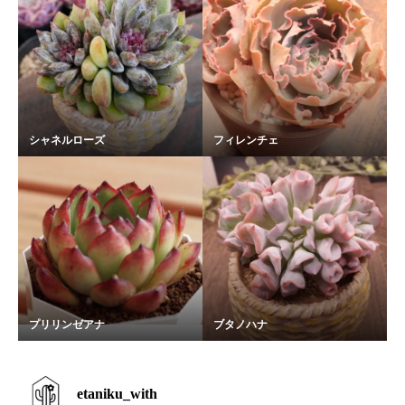
シャネルローズ
フィレンチェ
プリリンゼアナ
ブタノハナ
etaniku_with