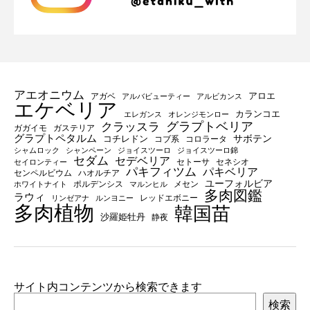
アエオニウム
アロエ
アガベ
アルバビューティー
アルビカンス
エケベリア
カランコエ
エレガンス
オレンジモンロー
グラプトベリア
クラッスラ
ガガイモ
ガステリア
グラプトペタルム
サボテン
コチレドン
コブ系
コロラータ
シャムロック
シャンペーン
ジョイスツーロ
ジョイスツーロ錦
セダム
セデベリア
セトーサ
セネシオ
セイロンティー
パキフィツム
パキベリア
センペルビウム
ハオルチア
ユーフォルビア
ポルデンシス
メセン
ホワイトナイト
マルンヒル
多肉図鑑
ラウィ
レッドエボニー
リンゼアナ
ルンヨニー
多肉植物
韓国苗
沙羅姫牡丹
静夜
サイト内コンテンツから検索できます
検索