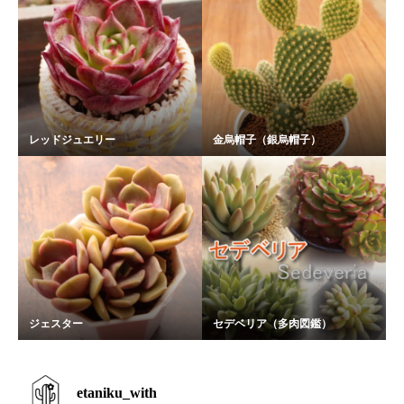
レッドジュエリー
金烏帽子（銀烏帽子）
ジェスター
セデベリア（多肉図鑑）
etaniku_with