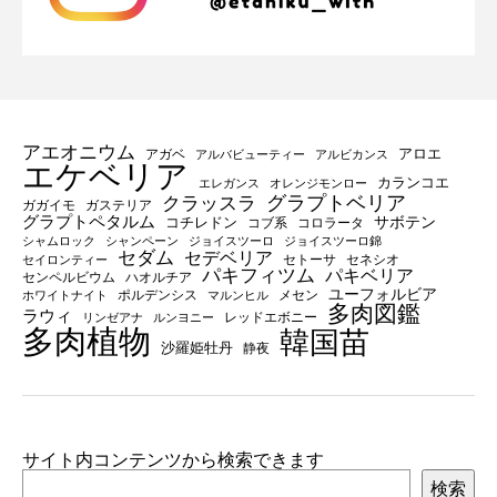
アエオニウム
アロエ
アガベ
アルバビューティー
アルビカンス
エケベリア
カランコエ
エレガンス
オレンジモンロー
グラプトベリア
クラッスラ
ガガイモ
ガステリア
グラプトペタルム
サボテン
コチレドン
コブ系
コロラータ
シャムロック
シャンペーン
ジョイスツーロ
ジョイスツーロ錦
セダム
セデベリア
セトーサ
セネシオ
セイロンティー
パキフィツム
パキベリア
センペルビウム
ハオルチア
ユーフォルビア
ポルデンシス
メセン
ホワイトナイト
マルンヒル
多肉図鑑
ラウィ
レッドエボニー
リンゼアナ
ルンヨニー
多肉植物
韓国苗
沙羅姫牡丹
静夜
サイト内コンテンツから検索できます
検索