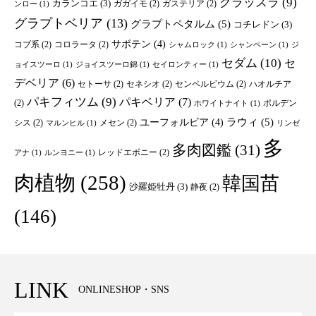
クラッスラ
(9)
カランコエ
(3)
ガガイモ
(2)
ガステリア
(2)
ンロー
(1)
グラプトベリア
(13)
グラプトペタルム
(5)
コチレドン
(3)
サボテン
(4)
コブ系
(2)
コロラータ
(2)
シャムロック
(1)
シャンペーン
(1)
ジ
セダム
(10)
セ
ョイスツーロ
(1)
ジョイスツーロ錦
(1)
セイロンティー
(1)
デベリア
(6)
セトーサ
(2)
セネシオ
(2)
センペルビウム
(2)
ハオルチア
パキフィツム
(9)
パキベリア
(7)
(2)
ポルデン
ホワイトナイト
(1)
ユーフォルビア
(4)
ラウィ
(5)
シス
(2)
メセン
(2)
マルンヒル
(1)
リンゼ
多
多肉図鑑
(31)
レッドエボニー
(2)
アナ
(1)
ルンヨニー
(1)
肉植物
(258)
韓国苗
沙羅姫牡丹
(3)
静夜
(2)
(146)
LINK
ONLINESHOP・SNS