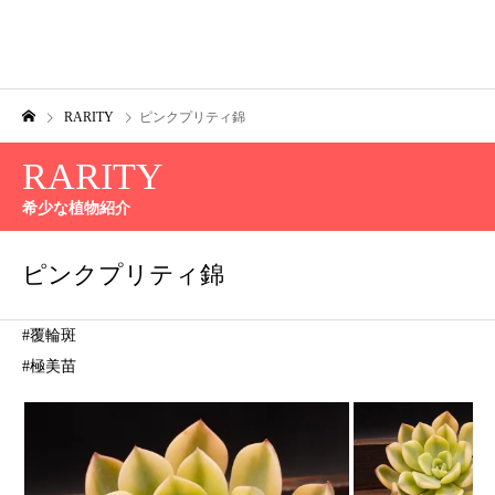
RARITY
ピンクプリティ錦
RARITY
希少な植物紹介
ピンクプリティ錦
#覆輪斑
#極美苗