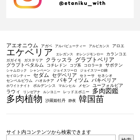
アエオニウム
アロエ
アガベ
アルバビューティー
アルビカンス
エケベリア
カランコエ
エレガンス
オレンジモンロー
グラプトベリア
クラッスラ
ガガイモ
ガステリア
グラプトペタルム
サボテン
コチレドン
コブ系
コロラータ
シャムロック
シャンペーン
ジョイスツーロ
ジョイスツーロ錦
セダム
セデベリア
セトーサ
セネシオ
セイロンティー
パキフィツム
パキベリア
センペルビウム
ハオルチア
ユーフォルビア
ポルデンシス
メセン
ホワイトナイト
マルンヒル
多肉図鑑
ラウィ
レッドエボニー
リンゼアナ
ルンヨニー
多肉植物
韓国苗
沙羅姫牡丹
静夜
サイト内コンテンツから検索できます