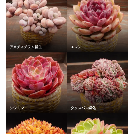
アメチスチヌム群生
エレン
シシミン
タクスパン綴化