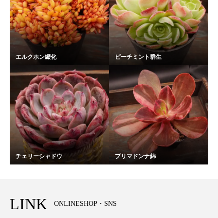
エルクホン綴化
ピーチミント群生
チェリーシャドウ
プリマドンナ錦
LINK
ONLINESHOP・SNS