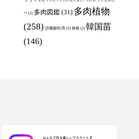
リンゼアナ
(1)
ルンヨニー
(1)
多肉植物
多肉図鑑
(31)
ー
(2)
(258)
韓国苗
沙羅姫牡丹
(3)
静夜
(2)
(146)