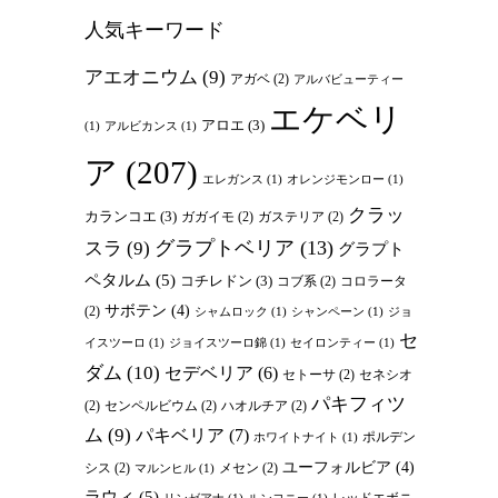
人気キーワード
アエオニウム
(9)
アガベ
(2)
アルバビューティー
エケベリ
アロエ
(3)
(1)
アルビカンス
(1)
ア
(207)
エレガンス
(1)
オレンジモンロー
(1)
クラッ
カランコエ
(3)
ガガイモ
(2)
ガステリア
(2)
グラプトベリア
(13)
スラ
(9)
グラプト
ペタルム
(5)
コチレドン
(3)
コブ系
(2)
コロラータ
サボテン
(4)
(2)
シャムロック
(1)
シャンペーン
(1)
ジョ
セ
イスツーロ
(1)
ジョイスツーロ錦
(1)
セイロンティー
(1)
ダム
(10)
セデベリア
(6)
セトーサ
(2)
セネシオ
パキフィツ
(2)
センペルビウム
(2)
ハオルチア
(2)
ム
(9)
パキベリア
(7)
ポルデン
ホワイトナイト
(1)
ユーフォルビア
(4)
シス
(2)
メセン
(2)
マルンヒル
(1)
ラウィ
(5)
レッドエボニ