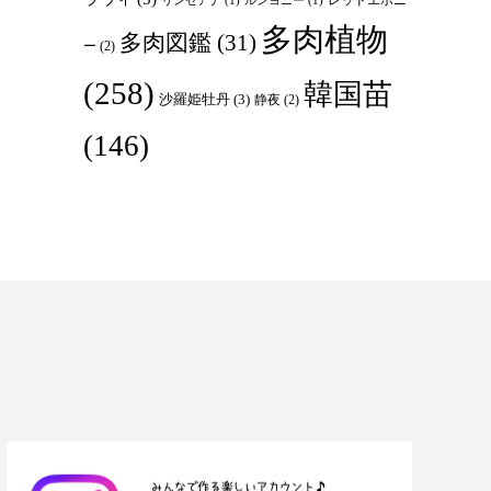
リンゼアナ
(1)
ルンヨニー
(1)
多肉植物
多肉図鑑
(31)
ー
(2)
(258)
韓国苗
沙羅姫牡丹
(3)
静夜
(2)
(146)