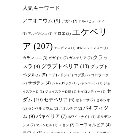
人気キーワード
アエオニウム
(9)
アガベ
(2)
アルバビューティー
エケベリ
アロエ
(3)
(1)
アルビカンス
(1)
ア
(207)
エレガンス
(1)
オレンジモンロー
(1)
クラッ
カランコエ
(3)
ガガイモ
(2)
ガステリア
(2)
グラプトベリア
(13)
スラ
(9)
グラプト
ペタルム
(5)
コチレドン
(3)
コブ系
(2)
コロラータ
サボテン
(4)
(2)
シャムロック
(1)
シャンペーン
(1)
ジョ
セ
イスツーロ
(1)
ジョイスツーロ錦
(1)
セイロンティー
(1)
ダム
(10)
セデベリア
(6)
セトーサ
(2)
セネシオ
パキフィツ
(2)
センペルビウム
(2)
ハオルチア
(2)
ム
(9)
パキベリア
(7)
ポルデン
ホワイトナイト
(1)
ユーフォルビア
(4)
シス
(2)
メセン
(2)
マルンヒル
(1)
ラウィ
(5)
レッドエボニ