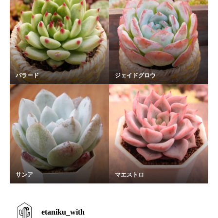
バラード
ジェイドグロウ
サンア
マエストロ
etaniku_with