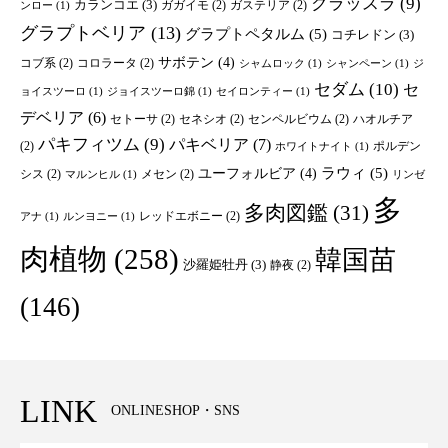
クラッスラ
(9)
カランコエ
(3)
ガガイモ
(2)
ガステリア
(2)
ンロー
(1)
グラプトベリア
(13)
グラプトペタルム
(5)
コチレドン
(3)
サボテン
(4)
コブ系
(2)
コロラータ
(2)
シャムロック
(1)
シャンペーン
(1)
ジ
セダム
(10)
セ
ョイスツーロ
(1)
ジョイスツーロ錦
(1)
セイロンティー
(1)
デベリア
(6)
セトーサ
(2)
セネシオ
(2)
センペルビウム
(2)
ハオルチア
パキフィツム
(9)
パキベリア
(7)
(2)
ポルデン
ホワイトナイト
(1)
ユーフォルビア
(4)
ラウィ
(5)
シス
(2)
メセン
(2)
マルンヒル
(1)
リンゼ
多
多肉図鑑
(31)
レッドエボニー
(2)
アナ
(1)
ルンヨニー
(1)
肉植物
(258)
韓国苗
沙羅姫牡丹
(3)
静夜
(2)
(146)
LINK
ONLINESHOP・SNS