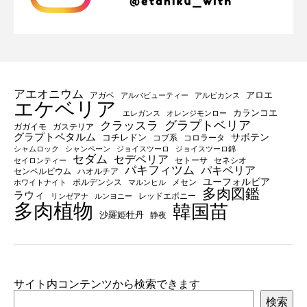
アエオニウム
アロエ
アガベ
アルバビューティー
アルビカンス
エケベリア
カランコエ
エレガンス
オレンジモンロー
グラプトベリア
クラッスラ
ガガイモ
ガステリア
グラプトペタルム
サボテン
コチレドン
コブ系
コロラータ
シャムロック
シャンペーン
ジョイスツーロ
ジョイスツーロ錦
セダム
セデベリア
セトーサ
セネシオ
セイロンティー
パキフィツム
パキベリア
センペルビウム
ハオルチア
ユーフォルビア
ポルデンシス
メセン
ホワイトナイト
マルンヒル
多肉図鑑
ラウィ
レッドエボニー
リンゼアナ
ルンヨニー
多肉植物
韓国苗
沙羅姫牡丹
静夜
サイト内コンテンツから検索できます
検索