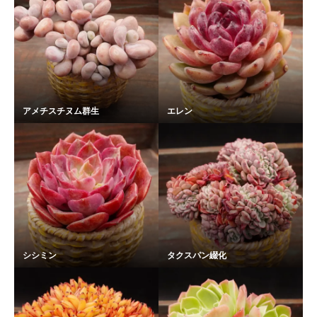
アメチスチヌム群生
エレン
シシミン
タクスパン綴化