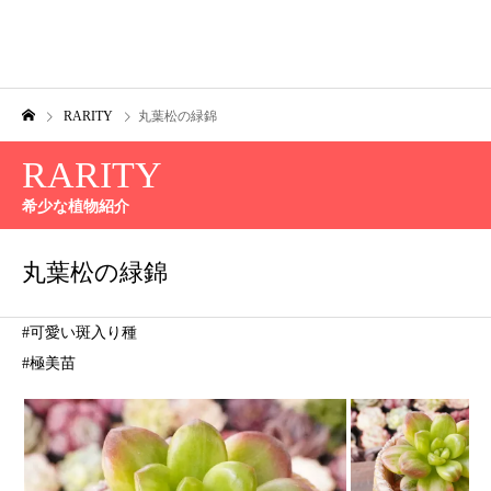
RARITY
丸葉松の緑錦
RARITY
希少な植物紹介
丸葉松の緑錦
#可愛い斑入り種
#極美苗