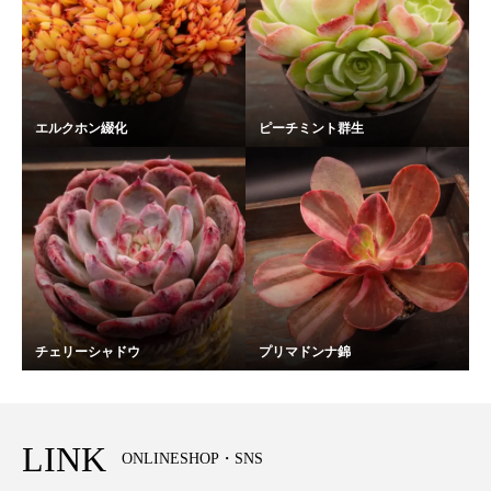
エルクホン綴化
ピーチミント群生
チェリーシャドウ
プリマドンナ錦
LINK
ONLINESHOP・SNS