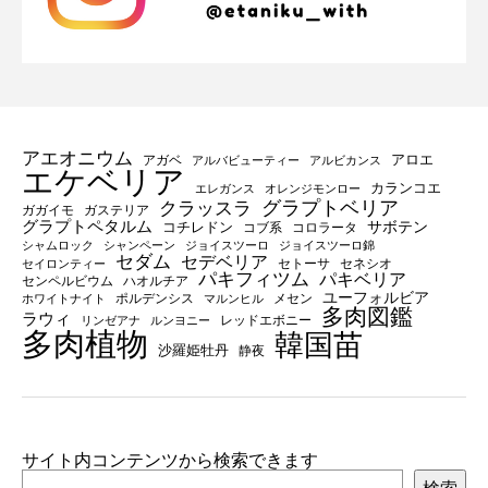
アエオニウム
アロエ
アガベ
アルバビューティー
アルビカンス
エケベリア
カランコエ
エレガンス
オレンジモンロー
グラプトベリア
クラッスラ
ガガイモ
ガステリア
グラプトペタルム
サボテン
コチレドン
コブ系
コロラータ
シャムロック
シャンペーン
ジョイスツーロ
ジョイスツーロ錦
セダム
セデベリア
セトーサ
セネシオ
セイロンティー
パキフィツム
パキベリア
センペルビウム
ハオルチア
ユーフォルビア
ポルデンシス
メセン
ホワイトナイト
マルンヒル
多肉図鑑
ラウィ
レッドエボニー
リンゼアナ
ルンヨニー
多肉植物
韓国苗
沙羅姫牡丹
静夜
サイト内コンテンツから検索できます