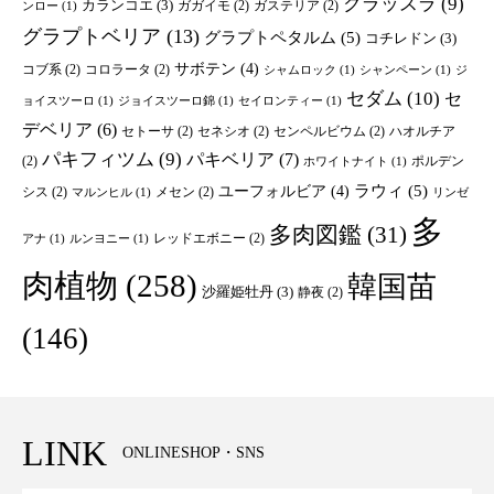
クラッスラ
(9)
カランコエ
(3)
ガガイモ
(2)
ガステリア
(2)
ンロー
(1)
グラプトベリア
(13)
グラプトペタルム
(5)
コチレドン
(3)
サボテン
(4)
コブ系
(2)
コロラータ
(2)
シャムロック
(1)
シャンペーン
(1)
ジ
セダム
(10)
セ
ョイスツーロ
(1)
ジョイスツーロ錦
(1)
セイロンティー
(1)
デベリア
(6)
セトーサ
(2)
セネシオ
(2)
センペルビウム
(2)
ハオルチア
パキフィツム
(9)
パキベリア
(7)
(2)
ポルデン
ホワイトナイト
(1)
ユーフォルビア
(4)
ラウィ
(5)
シス
(2)
メセン
(2)
マルンヒル
(1)
リンゼ
多
多肉図鑑
(31)
レッドエボニー
(2)
アナ
(1)
ルンヨニー
(1)
肉植物
(258)
韓国苗
沙羅姫牡丹
(3)
静夜
(2)
(146)
LINK
ONLINESHOP・SNS