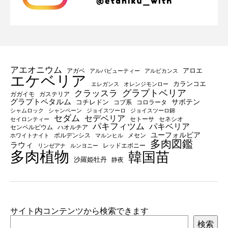
アエオニウム
アロエ
アガベ
アルバビューティー
アルビカンス
エケベリア
カランコエ
エレガンス
オレンジモンロー
グラプトベリア
クラッスラ
ガガイモ
ガステリア
グラプトペタルム
サボテン
コチレドン
コブ系
コロラータ
シャムロック
シャンペーン
ジョイスツーロ
ジョイスツーロ錦
セダム
セデベリア
セトーサ
セネシオ
セイロンティー
パキフィツム
パキベリア
センペルビウム
ハオルチア
ユーフォルビア
ポルデンシス
メセン
ホワイトナイト
マルンヒル
多肉図鑑
ラウィ
レッドエボニー
リンゼアナ
ルンヨニー
多肉植物
韓国苗
沙羅姫牡丹
静夜
サイト内コンテンツから検索できます
検索