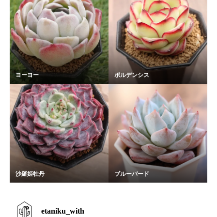
ヨーヨー
ポルデンシス
沙羅姫牡丹
ブルーバード
etaniku_with