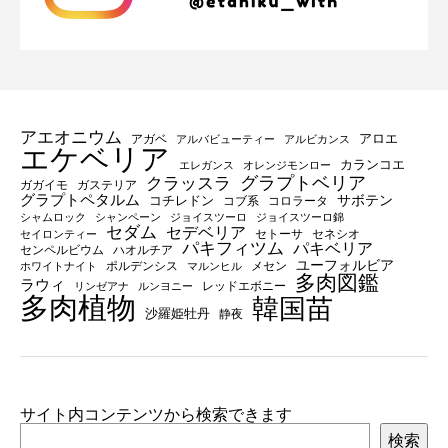
アエオニウム
アロエ
アガベ
アルバビューティー
アルビカンス
エケベリア
カランコエ
エレガンス
オレンジモンロー
グラプトベリア
クラッスラ
ガガイモ
ガステリア
グラプトペタルム
サボテン
コチレドン
コブ系
コロラータ
シャムロック
シャンペーン
ジョイスツーロ
ジョイスツーロ錦
セダム
セデベリア
セトーサ
セネシオ
セイロンティー
パキフィツム
パキベリア
センペルビウム
ハオルチア
ユーフォルビア
ポルデンシス
メセン
ホワイトナイト
マルンヒル
多肉図鑑
ラウィ
レッドエボニー
リンゼアナ
ルンヨニー
多肉植物
韓国苗
沙羅姫牡丹
静夜
サイト内コンテンツから検索できます
検索