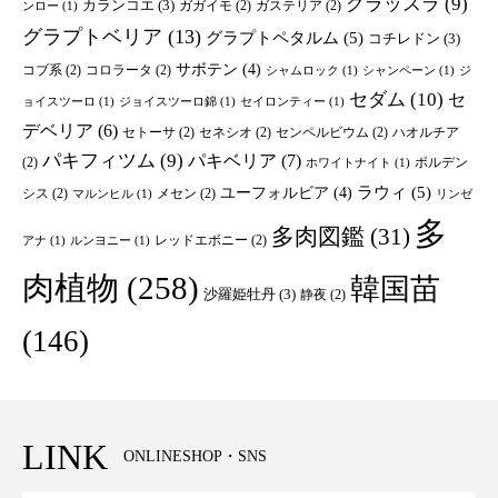
クラッスラ
(9)
カランコエ
(3)
ガガイモ
(2)
ガステリア
(2)
ンロー
(1)
グラプトベリア
(13)
グラプトペタルム
(5)
コチレドン
(3)
サボテン
(4)
コブ系
(2)
コロラータ
(2)
シャムロック
(1)
シャンペーン
(1)
ジ
セダム
(10)
セ
ョイスツーロ
(1)
ジョイスツーロ錦
(1)
セイロンティー
(1)
デベリア
(6)
セトーサ
(2)
セネシオ
(2)
センペルビウム
(2)
ハオルチア
パキフィツム
(9)
パキベリア
(7)
(2)
ポルデン
ホワイトナイト
(1)
ユーフォルビア
(4)
ラウィ
(5)
シス
(2)
メセン
(2)
マルンヒル
(1)
リンゼ
多
多肉図鑑
(31)
レッドエボニー
(2)
アナ
(1)
ルンヨニー
(1)
肉植物
(258)
韓国苗
沙羅姫牡丹
(3)
静夜
(2)
(146)
LINK
ONLINESHOP・SNS