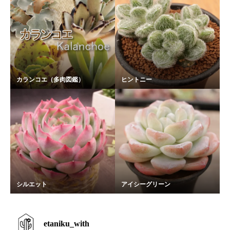
カランコエ（多肉図鑑）
ヒントニー
シルエット
アイシーグリーン
etaniku_with