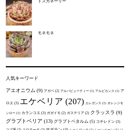
トスカネーリー
モネモネ
人気キーワード
アエオニウム
(9)
ア
アガベ
(2)
アルバビューティー
(1)
アルビカンス
(1)
エケベリア
(207)
ロエ
(3)
エレガンス
(1)
オレンジモ
クラッスラ
(9)
カランコエ
(3)
ガガイモ
(2)
ガステリア
(2)
ンロー
(1)
グラプトベリア
(13)
グラプトペタルム
(5)
コチレドン
(3)
サボテン
(4)
コブ系
(2)
コロラータ
(2)
シャムロック
(1)
シャンペーン
(1)
ジ