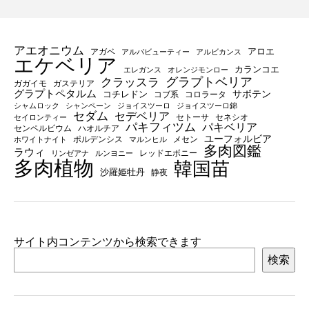
アエオニウム
アロエ
アガベ
アルバビューティー
アルビカンス
エケベリア
カランコエ
エレガンス
オレンジモンロー
グラプトベリア
クラッスラ
ガガイモ
ガステリア
グラプトペタルム
サボテン
コチレドン
コブ系
コロラータ
シャムロック
シャンペーン
ジョイスツーロ
ジョイスツーロ錦
セダム
セデベリア
セトーサ
セネシオ
セイロンティー
パキフィツム
パキベリア
センペルビウム
ハオルチア
ユーフォルビア
ポルデンシス
メセン
ホワイトナイト
マルンヒル
多肉図鑑
ラウィ
レッドエボニー
リンゼアナ
ルンヨニー
多肉植物
韓国苗
沙羅姫牡丹
静夜
サイト内コンテンツから検索できます
検索