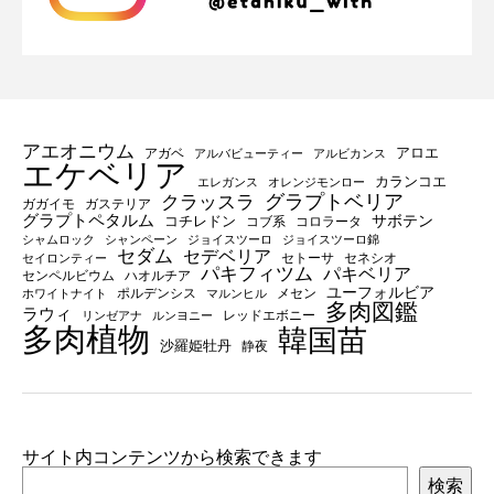
アエオニウム
アロエ
アガベ
アルバビューティー
アルビカンス
エケベリア
カランコエ
エレガンス
オレンジモンロー
グラプトベリア
クラッスラ
ガガイモ
ガステリア
グラプトペタルム
サボテン
コチレドン
コブ系
コロラータ
シャムロック
シャンペーン
ジョイスツーロ
ジョイスツーロ錦
セダム
セデベリア
セトーサ
セネシオ
セイロンティー
パキフィツム
パキベリア
センペルビウム
ハオルチア
ユーフォルビア
ポルデンシス
メセン
ホワイトナイト
マルンヒル
多肉図鑑
ラウィ
レッドエボニー
リンゼアナ
ルンヨニー
多肉植物
韓国苗
沙羅姫牡丹
静夜
サイト内コンテンツから検索できます
検索