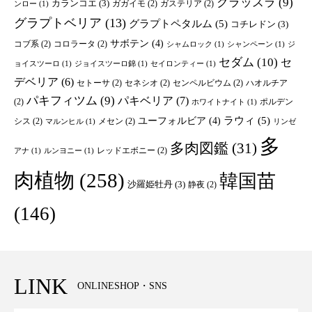
クラッスラ
(9)
カランコエ
(3)
ガガイモ
(2)
ガステリア
(2)
ンロー
(1)
グラプトベリア
(13)
グラプトペタルム
(5)
コチレドン
(3)
サボテン
(4)
コブ系
(2)
コロラータ
(2)
シャムロック
(1)
シャンペーン
(1)
ジ
セダム
(10)
セ
ョイスツーロ
(1)
ジョイスツーロ錦
(1)
セイロンティー
(1)
デベリア
(6)
セトーサ
(2)
セネシオ
(2)
センペルビウム
(2)
ハオルチア
パキフィツム
(9)
パキベリア
(7)
(2)
ポルデン
ホワイトナイト
(1)
ユーフォルビア
(4)
ラウィ
(5)
シス
(2)
メセン
(2)
マルンヒル
(1)
リンゼ
多
多肉図鑑
(31)
レッドエボニー
(2)
アナ
(1)
ルンヨニー
(1)
肉植物
(258)
韓国苗
沙羅姫牡丹
(3)
静夜
(2)
(146)
LINK
ONLINESHOP・SNS