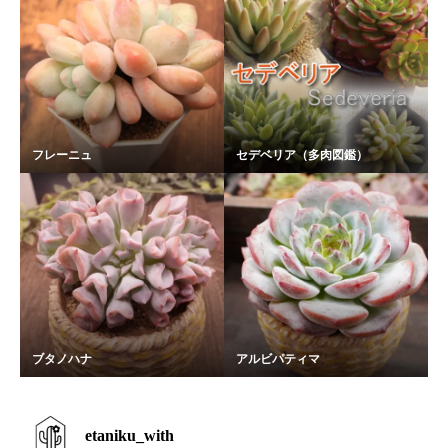
フレーニュ
セデベリア（多肉図鑑）
ブタノハナ
アルビパティマ
etaniku_with