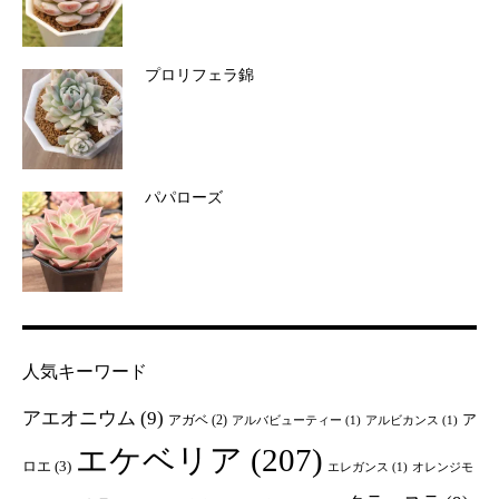
プロリフェラ錦
パパローズ
人気キーワード
アエオニウム
(9)
ア
アガベ
(2)
アルバビューティー
(1)
アルビカンス
(1)
エケベリア
(207)
ロエ
(3)
エレガンス
(1)
オレンジモ