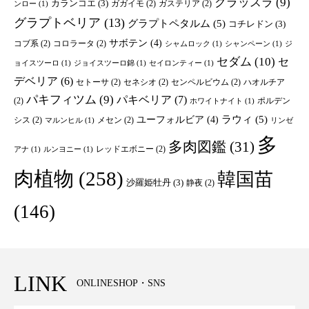
クラッスラ
(9)
カランコエ
(3)
ガガイモ
(2)
ガステリア
(2)
ンロー
(1)
グラプトベリア
(13)
グラプトペタルム
(5)
コチレドン
(3)
サボテン
(4)
コブ系
(2)
コロラータ
(2)
シャムロック
(1)
シャンペーン
(1)
ジ
セダム
(10)
セ
ョイスツーロ
(1)
ジョイスツーロ錦
(1)
セイロンティー
(1)
デベリア
(6)
セトーサ
(2)
セネシオ
(2)
センペルビウム
(2)
ハオルチア
パキフィツム
(9)
パキベリア
(7)
(2)
ポルデン
ホワイトナイト
(1)
ユーフォルビア
(4)
ラウィ
(5)
シス
(2)
メセン
(2)
マルンヒル
(1)
リンゼ
多
多肉図鑑
(31)
レッドエボニー
(2)
アナ
(1)
ルンヨニー
(1)
肉植物
(258)
韓国苗
沙羅姫牡丹
(3)
静夜
(2)
(146)
LINK
ONLINESHOP・SNS