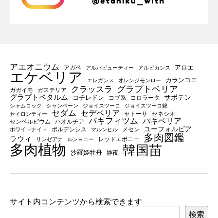
アエオニウム
アロエ
アガベ
アルバビューティー
アルビカンス
エケベリア
カランコエ
エレガンス
オレンジモンロー
グラプトベリア
クラッスラ
ガガイモ
ガステリア
グラプトペタルム
サボテン
コチレドン
コブ系
コロラータ
シャムロック
シャンペーン
ジョイスツーロ
ジョイスツーロ錦
セダム
セデベリア
セトーサ
セネシオ
セイロンティー
パキフィツム
パキベリア
センペルビウム
ハオルチア
ユーフォルビア
ポルデンシス
メセン
ホワイトナイト
マルンヒル
多肉図鑑
ラウィ
レッドエボニー
リンゼアナ
ルンヨニー
多肉植物
韓国苗
沙羅姫牡丹
静夜
サイト内コンテンツから検索できます
検索