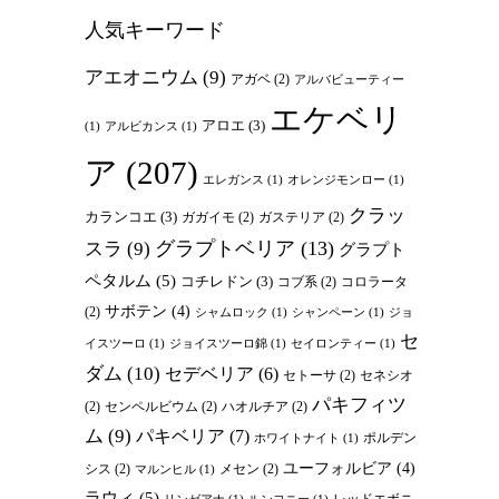
人気キーワード
アエオニウム
(9)
アガベ
(2)
アルバビューティー
エケベリ
アロエ
(3)
(1)
アルビカンス
(1)
ア
(207)
エレガンス
(1)
オレンジモンロー
(1)
クラッ
カランコエ
(3)
ガガイモ
(2)
ガステリア
(2)
グラプトベリア
(13)
スラ
(9)
グラプト
ペタルム
(5)
コチレドン
(3)
コブ系
(2)
コロラータ
サボテン
(4)
(2)
シャムロック
(1)
シャンペーン
(1)
ジョ
セ
イスツーロ
(1)
ジョイスツーロ錦
(1)
セイロンティー
(1)
ダム
(10)
セデベリア
(6)
セトーサ
(2)
セネシオ
パキフィツ
(2)
センペルビウム
(2)
ハオルチア
(2)
ム
(9)
パキベリア
(7)
ポルデン
ホワイトナイト
(1)
ユーフォルビア
(4)
シス
(2)
メセン
(2)
マルンヒル
(1)
ラウィ
(5)
レッドエボニ