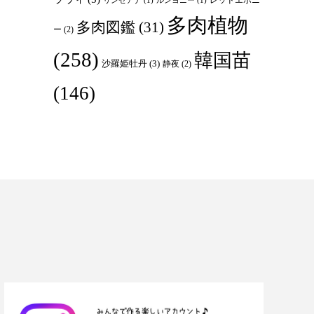
リンゼアナ
(1)
ルンヨニー
(1)
多肉植物
多肉図鑑
(31)
ー
(2)
(258)
韓国苗
沙羅姫牡丹
(3)
静夜
(2)
(146)