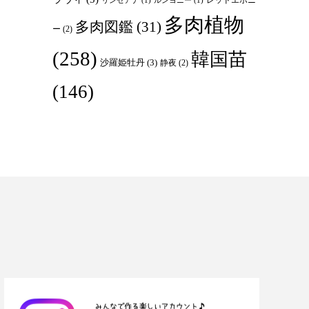
リンゼアナ
(1)
ルンヨニー
(1)
多肉植物
多肉図鑑
(31)
ー
(2)
(258)
韓国苗
沙羅姫牡丹
(3)
静夜
(2)
(146)