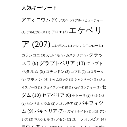
人気キーワード
アエオニウム
(9)
アガベ
(2)
アルバビューティー
エケベリ
アロエ
(3)
(1)
アルビカンス
(1)
ア
(207)
エレガンス
(1)
オレンジモンロー
(1)
クラッ
カランコエ
(3)
ガガイモ
(2)
ガステリア
(2)
グラプトベリア
(13)
スラ
(9)
グラプト
ペタルム
(5)
コチレドン
(3)
コブ系
(2)
コロラータ
サボテン
(4)
(2)
シャムロック
(1)
シャンペーン
(1)
ジョ
セ
イスツーロ
(1)
ジョイスツーロ錦
(1)
セイロンティー
(1)
ダム
(10)
セデベリア
(6)
セトーサ
(2)
セネシオ
パキフィツ
(2)
センペルビウム
(2)
ハオルチア
(2)
ム
(9)
パキベリア
(7)
ポルデン
ホワイトナイト
(1)
ユーフォルビア
(4)
シス
(2)
メセン
(2)
マルンヒル
(1)
ラウィ
(5)
レッドエボニ