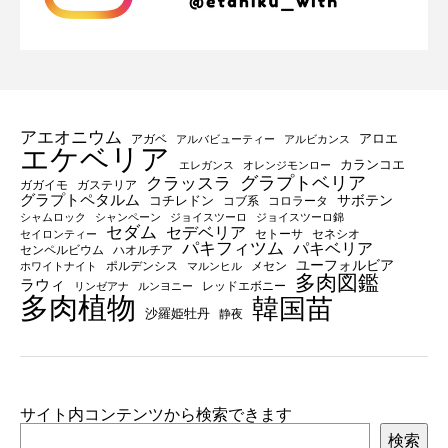
アエオニウム
アロエ
アガベ
アルバビューティー
アルビカンス
エケベリア
カランコエ
エレガンス
オレンジモンロー
グラプトベリア
クラッスラ
ガガイモ
ガステリア
グラプトペタルム
サボテン
コチレドン
コブ系
コロラータ
シャムロック
シャンペーン
ジョイスツーロ
ジョイスツーロ錦
セダム
セデベリア
セトーサ
セネシオ
セイロンティー
パキフィツム
パキベリア
センペルビウム
ハオルチア
ユーフォルビア
ポルデンシス
メセン
ホワイトナイト
マルンヒル
多肉図鑑
ラウィ
レッドエボニー
リンゼアナ
ルンヨニー
多肉植物
韓国苗
沙羅姫牡丹
静夜
サイト内コンテンツから検索できます
検索