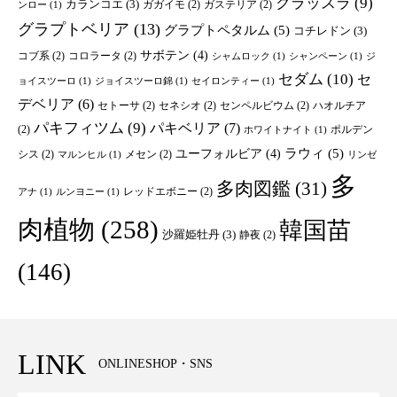
クラッスラ
(9)
カランコエ
(3)
ガガイモ
(2)
ガステリア
(2)
ンロー
(1)
グラプトベリア
(13)
グラプトペタルム
(5)
コチレドン
(3)
サボテン
(4)
コブ系
(2)
コロラータ
(2)
シャムロック
(1)
シャンペーン
(1)
ジ
セダム
(10)
セ
ョイスツーロ
(1)
ジョイスツーロ錦
(1)
セイロンティー
(1)
デベリア
(6)
セトーサ
(2)
セネシオ
(2)
センペルビウム
(2)
ハオルチア
パキフィツム
(9)
パキベリア
(7)
(2)
ポルデン
ホワイトナイト
(1)
ユーフォルビア
(4)
ラウィ
(5)
シス
(2)
メセン
(2)
マルンヒル
(1)
リンゼ
多
多肉図鑑
(31)
レッドエボニー
(2)
アナ
(1)
ルンヨニー
(1)
肉植物
(258)
韓国苗
沙羅姫牡丹
(3)
静夜
(2)
(146)
LINK
ONLINESHOP・SNS