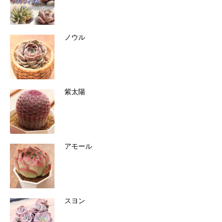
ノウル
紫太陽
アモール
スヨン