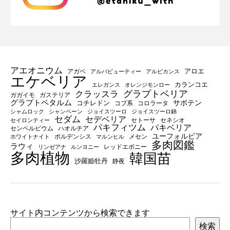
アエオニウム
アロエ
アガベ
アルバビューティー
アルビカンス
エケベリア
カランコエ
エレガンス
オレンジモンロー
グラプトベリア
クラッスラ
ガガイモ
ガステリア
グラプトペタルム
サボテン
コチレドン
コブ系
コロラータ
シャムロック
シャンペーン
ジョイスツーロ
ジョイスツーロ錦
セダム
セデベリア
セトーサ
セネシオ
セイロンティー
パキフィツム
パキベリア
センペルビウム
ハオルチア
ユーフォルビア
ポルデンシス
メセン
ホワイトナイト
マルンヒル
多肉図鑑
ラウィ
レッドエボニー
リンゼアナ
ルンヨニー
多肉植物
韓国苗
沙羅姫牡丹
静夜
サイト内コンテンツから検索できます
検索