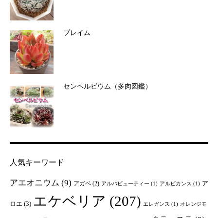
プレイム
センペルビウム（多肉図鑑）
人気キーワード
アエオニウム
(9)
ア
アガベ
(2)
アルバビューティー
(1)
アルビカンス
(1)
エケベリア
(207)
ロエ
(3)
エレガンス
(1)
オレンジモ