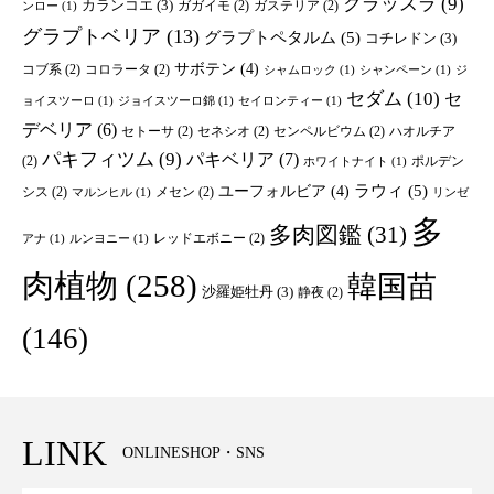
クラッスラ
(9)
カランコエ
(3)
ガガイモ
(2)
ガステリア
(2)
ンロー
(1)
グラプトベリア
(13)
グラプトペタルム
(5)
コチレドン
(3)
サボテン
(4)
コブ系
(2)
コロラータ
(2)
シャムロック
(1)
シャンペーン
(1)
ジ
セダム
(10)
セ
ョイスツーロ
(1)
ジョイスツーロ錦
(1)
セイロンティー
(1)
デベリア
(6)
セトーサ
(2)
セネシオ
(2)
センペルビウム
(2)
ハオルチア
パキフィツム
(9)
パキベリア
(7)
(2)
ポルデン
ホワイトナイト
(1)
ユーフォルビア
(4)
ラウィ
(5)
シス
(2)
メセン
(2)
マルンヒル
(1)
リンゼ
多
多肉図鑑
(31)
レッドエボニー
(2)
アナ
(1)
ルンヨニー
(1)
肉植物
(258)
韓国苗
沙羅姫牡丹
(3)
静夜
(2)
(146)
LINK
ONLINESHOP・SNS