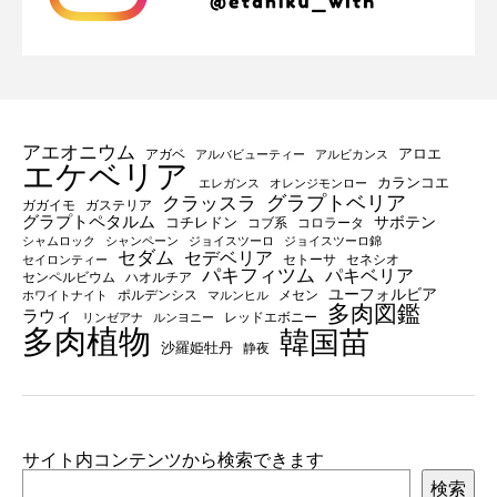
アエオニウム
アロエ
アガベ
アルバビューティー
アルビカンス
エケベリア
カランコエ
エレガンス
オレンジモンロー
グラプトベリア
クラッスラ
ガガイモ
ガステリア
グラプトペタルム
サボテン
コチレドン
コブ系
コロラータ
シャムロック
シャンペーン
ジョイスツーロ
ジョイスツーロ錦
セダム
セデベリア
セトーサ
セネシオ
セイロンティー
パキフィツム
パキベリア
センペルビウム
ハオルチア
ユーフォルビア
ポルデンシス
メセン
ホワイトナイト
マルンヒル
多肉図鑑
ラウィ
レッドエボニー
リンゼアナ
ルンヨニー
多肉植物
韓国苗
沙羅姫牡丹
静夜
サイト内コンテンツから検索できます
検索