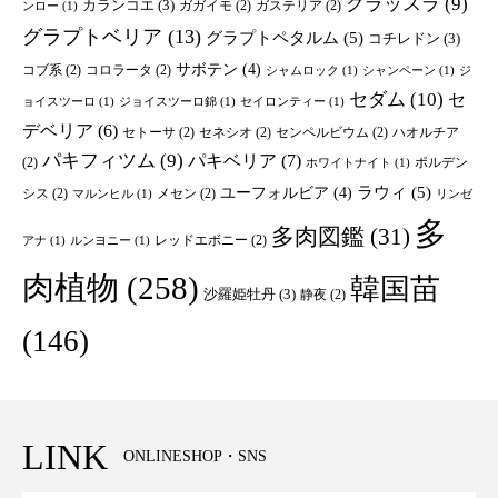
クラッスラ
(9)
カランコエ
(3)
ガガイモ
(2)
ガステリア
(2)
ンロー
(1)
グラプトベリア
(13)
グラプトペタルム
(5)
コチレドン
(3)
サボテン
(4)
コブ系
(2)
コロラータ
(2)
シャムロック
(1)
シャンペーン
(1)
ジ
セダム
(10)
セ
ョイスツーロ
(1)
ジョイスツーロ錦
(1)
セイロンティー
(1)
デベリア
(6)
セトーサ
(2)
セネシオ
(2)
センペルビウム
(2)
ハオルチア
パキフィツム
(9)
パキベリア
(7)
(2)
ポルデン
ホワイトナイト
(1)
ユーフォルビア
(4)
ラウィ
(5)
シス
(2)
メセン
(2)
マルンヒル
(1)
リンゼ
多
多肉図鑑
(31)
レッドエボニー
(2)
アナ
(1)
ルンヨニー
(1)
肉植物
(258)
韓国苗
沙羅姫牡丹
(3)
静夜
(2)
(146)
LINK
ONLINESHOP・SNS