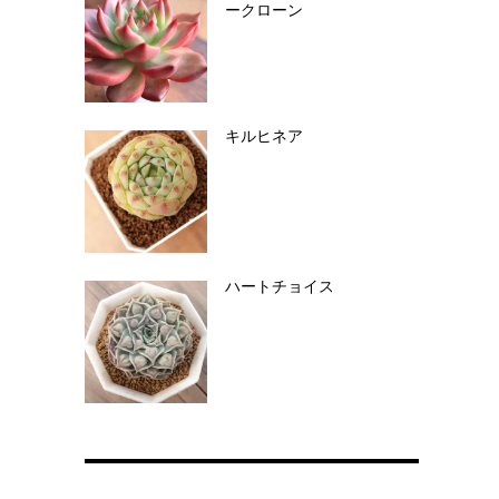
ークローン
キルヒネア
ハートチョイス