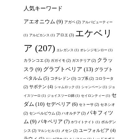
人気キーワード
アエオニウム
(9)
アガベ
(2)
アルバビューティー
エケベリ
アロエ
(3)
(1)
アルビカンス
(1)
ア
(207)
エレガンス
(1)
オレンジモンロー
(1)
クラッ
カランコエ
(3)
ガガイモ
(2)
ガステリア
(2)
グラプトベリア
(13)
スラ
(9)
グラプト
ペタルム
(5)
コチレドン
(3)
コブ系
(2)
コロラータ
サボテン
(4)
(2)
シャムロック
(1)
シャンペーン
(1)
ジョ
セ
イスツーロ
(1)
ジョイスツーロ錦
(1)
セイロンティー
(1)
ダム
(10)
セデベリア
(6)
セトーサ
(2)
セネシオ
パキフィツ
(2)
センペルビウム
(2)
ハオルチア
(2)
ム
(9)
パキベリア
(7)
ポルデン
ホワイトナイト
(1)
ユーフォルビア
(4)
シス
(2)
メセン
(2)
マルンヒル
(1)
ラウィ
(5)
レッドエボニ