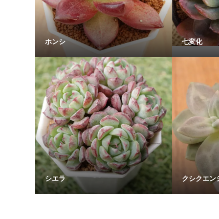
ホンシ
七変化
シエラ
クシクエン