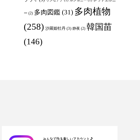
リンゼアナ
(1)
ルンヨニー
(1)
多肉植物
多肉図鑑
(31)
ー
(2)
(258)
韓国苗
沙羅姫牡丹
(3)
静夜
(2)
(146)