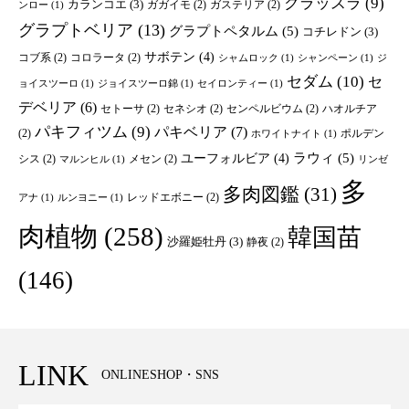
クラッスラ
(9)
カランコエ
(3)
ガガイモ
(2)
ガステリア
(2)
ンロー
(1)
グラプトベリア
(13)
グラプトペタルム
(5)
コチレドン
(3)
サボテン
(4)
コブ系
(2)
コロラータ
(2)
シャムロック
(1)
シャンペーン
(1)
ジ
セダム
(10)
セ
ョイスツーロ
(1)
ジョイスツーロ錦
(1)
セイロンティー
(1)
デベリア
(6)
セトーサ
(2)
セネシオ
(2)
センペルビウム
(2)
ハオルチア
パキフィツム
(9)
パキベリア
(7)
(2)
ポルデン
ホワイトナイト
(1)
ユーフォルビア
(4)
ラウィ
(5)
シス
(2)
メセン
(2)
マルンヒル
(1)
リンゼ
多
多肉図鑑
(31)
レッドエボニー
(2)
アナ
(1)
ルンヨニー
(1)
肉植物
(258)
韓国苗
沙羅姫牡丹
(3)
静夜
(2)
(146)
LINK
ONLINESHOP・SNS