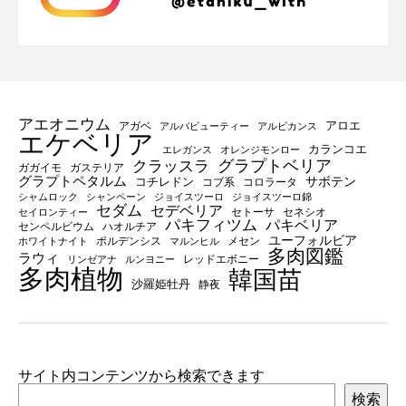
アエオニウム
アロエ
アガベ
アルバビューティー
アルビカンス
エケベリア
カランコエ
エレガンス
オレンジモンロー
グラプトベリア
クラッスラ
ガガイモ
ガステリア
グラプトペタルム
サボテン
コチレドン
コブ系
コロラータ
シャムロック
シャンペーン
ジョイスツーロ
ジョイスツーロ錦
セダム
セデベリア
セトーサ
セネシオ
セイロンティー
パキフィツム
パキベリア
センペルビウム
ハオルチア
ユーフォルビア
ポルデンシス
メセン
ホワイトナイト
マルンヒル
多肉図鑑
ラウィ
レッドエボニー
リンゼアナ
ルンヨニー
多肉植物
韓国苗
沙羅姫牡丹
静夜
サイト内コンテンツから検索できます
検索