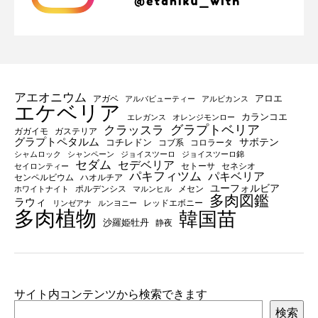
アエオニウム
アロエ
アガベ
アルバビューティー
アルビカンス
エケベリア
カランコエ
エレガンス
オレンジモンロー
グラプトベリア
クラッスラ
ガガイモ
ガステリア
グラプトペタルム
サボテン
コチレドン
コブ系
コロラータ
シャムロック
シャンペーン
ジョイスツーロ
ジョイスツーロ錦
セダム
セデベリア
セトーサ
セネシオ
セイロンティー
パキフィツム
パキベリア
センペルビウム
ハオルチア
ユーフォルビア
ポルデンシス
メセン
ホワイトナイト
マルンヒル
多肉図鑑
ラウィ
レッドエボニー
リンゼアナ
ルンヨニー
多肉植物
韓国苗
沙羅姫牡丹
静夜
サイト内コンテンツから検索できます
検索