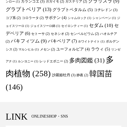
クラッスラ
(9)
カランコエ
(3)
ガガイモ
(2)
ガステリア
(2)
ンロー
(1)
グラプトベリア
(13)
グラプトペタルム
(5)
コチレドン
(3)
サボテン
(4)
コブ系
(2)
コロラータ
(2)
シャムロック
(1)
シャンペーン
(1)
ジ
セダム
(10)
セ
ョイスツーロ
(1)
ジョイスツーロ錦
(1)
セイロンティー
(1)
デベリア
(6)
セトーサ
(2)
セネシオ
(2)
センペルビウム
(2)
ハオルチア
パキフィツム
(9)
パキベリア
(7)
(2)
ポルデン
ホワイトナイト
(1)
ユーフォルビア
(4)
ラウィ
(5)
シス
(2)
メセン
(2)
マルンヒル
(1)
リンゼ
多
多肉図鑑
(31)
レッドエボニー
(2)
アナ
(1)
ルンヨニー
(1)
肉植物
(258)
韓国苗
沙羅姫牡丹
(3)
静夜
(2)
(146)
LINK
ONLINESHOP・SNS