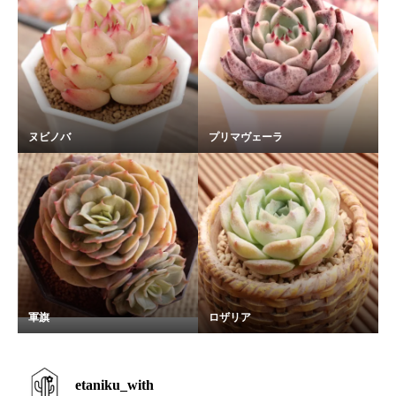
ヌビノバ
プリマヴェーラ
軍旗
ロザリア
etaniku_with