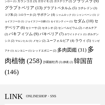
クラッスラ
(9)
カランコエ
(3)
ガガイモ
(2)
ガステリア
(2)
ンロー
(1)
グラプトベリア
(13)
グラプトペタルム
(5)
コチレドン
(3)
サボテン
(4)
コブ系
(2)
コロラータ
(2)
シャムロック
(1)
シャンペーン
(1)
ジ
セダム
(10)
セ
ョイスツーロ
(1)
ジョイスツーロ錦
(1)
セイロンティー
(1)
デベリア
(6)
セトーサ
(2)
セネシオ
(2)
センペルビウム
(2)
ハオルチア
パキフィツム
(9)
パキベリア
(7)
(2)
ポルデン
ホワイトナイト
(1)
ユーフォルビア
(4)
ラウィ
(5)
シス
(2)
メセン
(2)
マルンヒル
(1)
リンゼ
多
多肉図鑑
(31)
レッドエボニー
(2)
アナ
(1)
ルンヨニー
(1)
肉植物
(258)
韓国苗
沙羅姫牡丹
(3)
静夜
(2)
(146)
LINK
ONLINESHOP・SNS