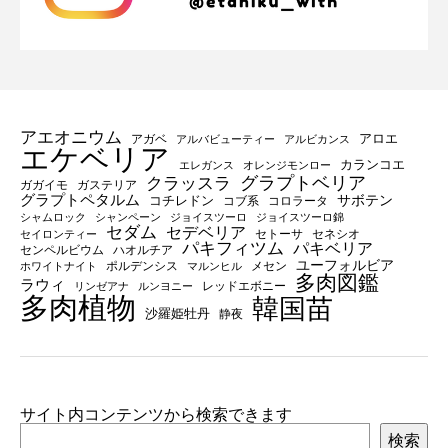
アエオニウム
アロエ
アガベ
アルバビューティー
アルビカンス
エケベリア
カランコエ
エレガンス
オレンジモンロー
グラプトベリア
クラッスラ
ガガイモ
ガステリア
グラプトペタルム
サボテン
コチレドン
コブ系
コロラータ
シャムロック
シャンペーン
ジョイスツーロ
ジョイスツーロ錦
セダム
セデベリア
セトーサ
セネシオ
セイロンティー
パキフィツム
パキベリア
センペルビウム
ハオルチア
ユーフォルビア
ポルデンシス
メセン
ホワイトナイト
マルンヒル
多肉図鑑
ラウィ
レッドエボニー
リンゼアナ
ルンヨニー
多肉植物
韓国苗
沙羅姫牡丹
静夜
サイト内コンテンツから検索できます
検索