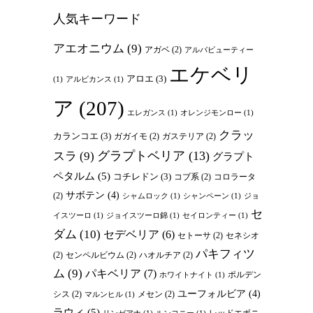
人気キーワード
アエオニウム
(9)
アガベ
(2)
アルバビューティー
エケベリ
アロエ
(3)
(1)
アルビカンス
(1)
ア
(207)
エレガンス
(1)
オレンジモンロー
(1)
クラッ
カランコエ
(3)
ガガイモ
(2)
ガステリア
(2)
グラプトベリア
(13)
スラ
(9)
グラプト
ペタルム
(5)
コチレドン
(3)
コブ系
(2)
コロラータ
サボテン
(4)
(2)
シャムロック
(1)
シャンペーン
(1)
ジョ
セ
イスツーロ
(1)
ジョイスツーロ錦
(1)
セイロンティー
(1)
ダム
(10)
セデベリア
(6)
セトーサ
(2)
セネシオ
パキフィツ
(2)
センペルビウム
(2)
ハオルチア
(2)
ム
(9)
パキベリア
(7)
ポルデン
ホワイトナイト
(1)
ユーフォルビア
(4)
シス
(2)
メセン
(2)
マルンヒル
(1)
ラウィ
(5)
レッドエボニ