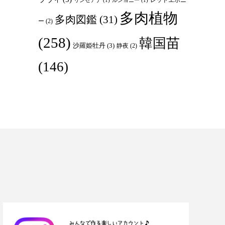
リンゼアナ
(1)
ルンヨニー
(1)
多肉植物
多肉図鑑
(31)
ー
(2)
(258)
韓国苗
沙羅姫牡丹
(3)
静夜
(2)
(146)