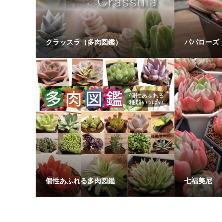
クラッスラ（多肉図鑑）
パパローズ
個性あふれる多肉図鑑
七福美尼