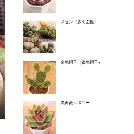
メセン（多肉図鑑）
金烏帽子（銀烏帽子）
黒薔薇エボニー