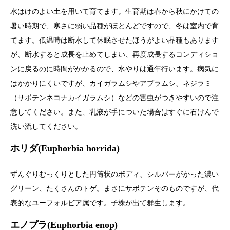
水はけのよい土を用いて育てます。生育期は春から秋にかけての
暑い時期で、寒さに弱い品種がほとんどですので、冬は室内で育
てます。低温時は断水して休眠させたほうがよい品種もあります
が、断水すると成長を止めてしまい、再度成長するコンディショ
ンに戻るのに時間がかかるので、水やりは通年行います。病気に
はかかりにくいですが、カイガラムシやアブラムシ、ネジラミ
（サボテンネコナカイガラムシ）などの害虫がつきやすいので注
意してください。また、乳液が手についた場合はすぐに石けんで
洗い流してください。
ホリダ(Euphorbia horrida)
ずんぐりむっくりとした円筒状のボディ、シルバーがかった濃い
グリーン、たくさんのトゲ。まさにサボテンそのものですが、代
表的なユーフォルビア属です。子株が出て群生します。
エノプラ(Euphorbia enop)