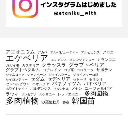
アエオニウム
アロエ
アガベ
アルバビューティー
アルビカンス
エケベリア
カランコエ
エレガンス
オレンジモンロー
グラプトベリア
クラッスラ
ガガイモ
ガステリア
グラプトペタルム
サボテン
コチレドン
コブ系
コロラータ
シャムロック
シャンペーン
ジョイスツーロ
ジョイスツーロ錦
セダム
セデベリア
セトーサ
セネシオ
セイロンティー
パキフィツム
パキベリア
センペルビウム
ハオルチア
ユーフォルビア
ポルデンシス
メセン
ホワイトナイト
マルンヒル
多肉図鑑
ラウィ
レッドエボニー
リンゼアナ
ルンヨニー
多肉植物
韓国苗
沙羅姫牡丹
静夜