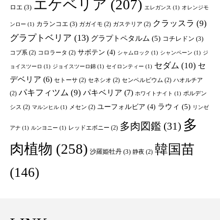
エケベリア
(207)
ロエ
(3)
エレガンス
(1)
オレンジモ
クラッスラ
(9)
カランコエ
(3)
ガガイモ
(2)
ガステリア
(2)
ンロー
(1)
グラプトベリア
(13)
グラプトペタルム
(5)
コチレドン
(3)
サボテン
(4)
コブ系
(2)
コロラータ
(2)
シャムロック
(1)
シャンペーン
(1)
ジ
セダム
(10)
セ
ョイスツーロ
(1)
ジョイスツーロ錦
(1)
セイロンティー
(1)
デベリア
(6)
セトーサ
(2)
セネシオ
(2)
センペルビウム
(2)
ハオルチア
パキフィツム
(9)
パキベリア
(7)
(2)
ポルデン
ホワイトナイト
(1)
ユーフォルビア
(4)
ラウィ
(5)
シス
(2)
メセン
(2)
マルンヒル
(1)
リンゼ
多
多肉図鑑
(31)
レッドエボニー
(2)
アナ
(1)
ルンヨニー
(1)
肉植物
(258)
韓国苗
沙羅姫牡丹
(3)
静夜
(2)
(146)