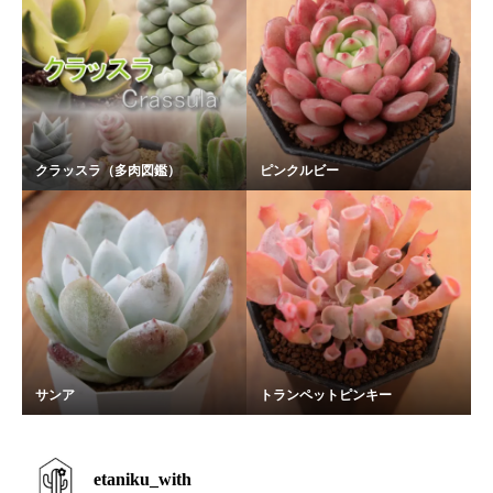
クラッスラ（多肉図鑑）
ピンクルビー
サンア
トランペットピンキー
etaniku_with