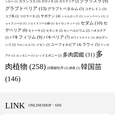
クラッスラ
(9)
カランコエ
(3)
ガガイモ
(2)
ガステリア
(2)
ンロー
(1)
グラプトベリア
(13)
グラプトペタルム
(5)
コチレドン
(3)
サボテン
(4)
コブ系
(2)
コロラータ
(2)
シャムロック
(1)
シャンペーン
(1)
ジ
セダム
(10)
セ
ョイスツーロ
(1)
ジョイスツーロ錦
(1)
セイロンティー
(1)
デベリア
(6)
セトーサ
(2)
セネシオ
(2)
センペルビウム
(2)
ハオルチア
パキフィツム
(9)
パキベリア
(7)
(2)
ポルデン
ホワイトナイト
(1)
ユーフォルビア
(4)
ラウィ
(5)
シス
(2)
メセン
(2)
マルンヒル
(1)
リンゼ
多
多肉図鑑
(31)
レッドエボニー
(2)
アナ
(1)
ルンヨニー
(1)
肉植物
(258)
韓国苗
沙羅姫牡丹
(3)
静夜
(2)
(146)
LINK
ONLINESHOP・SNS