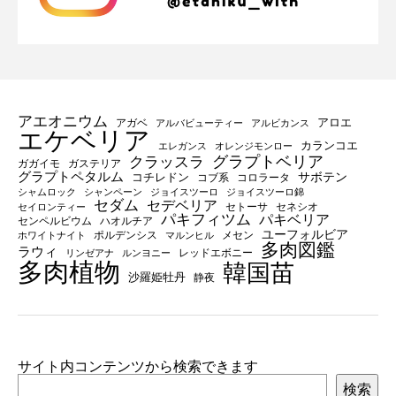
アエオニウム
アロエ
アガベ
アルバビューティー
アルビカンス
エケベリア
カランコエ
エレガンス
オレンジモンロー
グラプトベリア
クラッスラ
ガガイモ
ガステリア
グラプトペタルム
サボテン
コチレドン
コブ系
コロラータ
シャムロック
シャンペーン
ジョイスツーロ
ジョイスツーロ錦
セダム
セデベリア
セトーサ
セネシオ
セイロンティー
パキフィツム
パキベリア
センペルビウム
ハオルチア
ユーフォルビア
ポルデンシス
メセン
ホワイトナイト
マルンヒル
多肉図鑑
ラウィ
レッドエボニー
リンゼアナ
ルンヨニー
多肉植物
韓国苗
沙羅姫牡丹
静夜
サイト内コンテンツから検索できます
検索