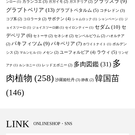
クラッスラ
(9)
カランコエ
(3)
ガガイモ
(2)
ガステリア
(2)
ンロー
(1)
グラプトベリア
(13)
グラプトペタルム
(5)
コチレドン
(3)
サボテン
(4)
コブ系
(2)
コロラータ
(2)
シャムロック
(1)
シャンペーン
(1)
ジ
セダム
(10)
セ
ョイスツーロ
(1)
ジョイスツーロ錦
(1)
セイロンティー
(1)
デベリア
(6)
セトーサ
(2)
セネシオ
(2)
センペルビウム
(2)
ハオルチア
パキフィツム
(9)
パキベリア
(7)
(2)
ポルデン
ホワイトナイト
(1)
ユーフォルビア
(4)
ラウィ
(5)
シス
(2)
メセン
(2)
マルンヒル
(1)
リンゼ
多
多肉図鑑
(31)
レッドエボニー
(2)
アナ
(1)
ルンヨニー
(1)
肉植物
(258)
韓国苗
沙羅姫牡丹
(3)
静夜
(2)
(146)
LINK
ONLINESHOP・SNS