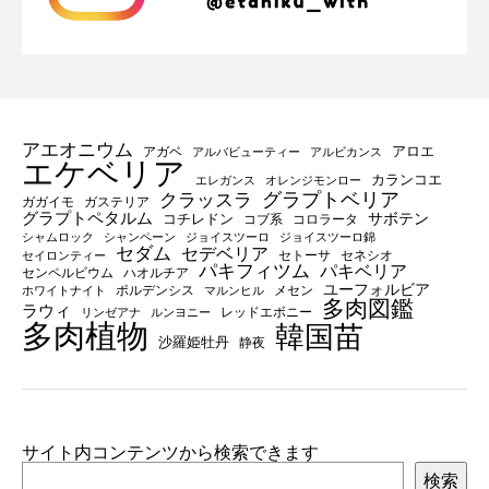
アエオニウム
アロエ
アガベ
アルバビューティー
アルビカンス
エケベリア
カランコエ
エレガンス
オレンジモンロー
グラプトベリア
クラッスラ
ガガイモ
ガステリア
グラプトペタルム
サボテン
コチレドン
コブ系
コロラータ
シャムロック
シャンペーン
ジョイスツーロ
ジョイスツーロ錦
セダム
セデベリア
セトーサ
セネシオ
セイロンティー
パキフィツム
パキベリア
センペルビウム
ハオルチア
ユーフォルビア
ポルデンシス
メセン
ホワイトナイト
マルンヒル
多肉図鑑
ラウィ
レッドエボニー
リンゼアナ
ルンヨニー
多肉植物
韓国苗
沙羅姫牡丹
静夜
サイト内コンテンツから検索できます
検索