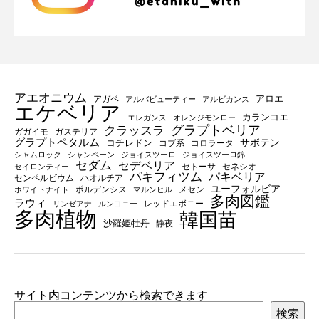
アエオニウム
アロエ
アガベ
アルバビューティー
アルビカンス
エケベリア
カランコエ
エレガンス
オレンジモンロー
グラプトベリア
クラッスラ
ガガイモ
ガステリア
グラプトペタルム
サボテン
コチレドン
コブ系
コロラータ
シャムロック
シャンペーン
ジョイスツーロ
ジョイスツーロ錦
セダム
セデベリア
セトーサ
セネシオ
セイロンティー
パキフィツム
パキベリア
センペルビウム
ハオルチア
ユーフォルビア
ポルデンシス
メセン
ホワイトナイト
マルンヒル
多肉図鑑
ラウィ
レッドエボニー
リンゼアナ
ルンヨニー
多肉植物
韓国苗
沙羅姫牡丹
静夜
サイト内コンテンツから検索できます
検索