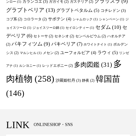
クラッスラ
(9)
カランコエ
(3)
ガガイモ
(2)
ガステリア
(2)
ンロー
(1)
グラプトベリア
(13)
グラプトペタルム
(5)
コチレドン
(3)
サボテン
(4)
コブ系
(2)
コロラータ
(2)
シャムロック
(1)
シャンペーン
(1)
ジ
セダム
(10)
セ
ョイスツーロ
(1)
ジョイスツーロ錦
(1)
セイロンティー
(1)
デベリア
(6)
セトーサ
(2)
セネシオ
(2)
センペルビウム
(2)
ハオルチア
パキフィツム
(9)
パキベリア
(7)
(2)
ポルデン
ホワイトナイト
(1)
ユーフォルビア
(4)
ラウィ
(5)
シス
(2)
メセン
(2)
マルンヒル
(1)
リンゼ
多
多肉図鑑
(31)
レッドエボニー
(2)
アナ
(1)
ルンヨニー
(1)
肉植物
(258)
韓国苗
沙羅姫牡丹
(3)
静夜
(2)
(146)
LINK
ONLINESHOP・SNS