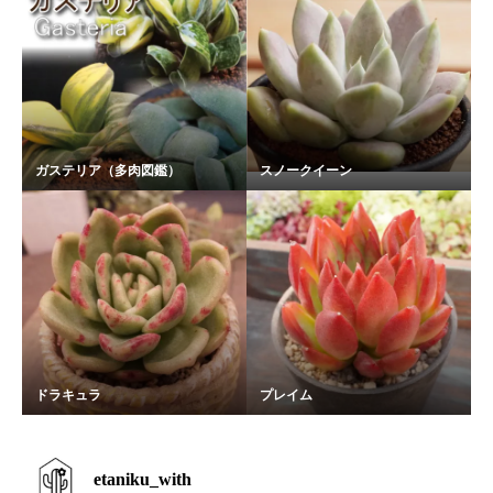
ガステリア（多肉図鑑）
スノークイーン
ドラキュラ
プレイム
etaniku_with