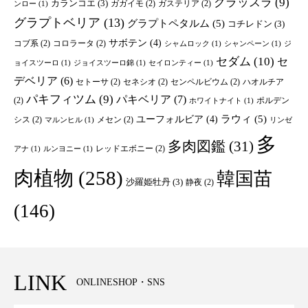
クラッスラ
(9)
カランコエ
(3)
ガガイモ
(2)
ガステリア
(2)
ンロー
(1)
グラプトベリア
(13)
グラプトペタルム
(5)
コチレドン
(3)
サボテン
(4)
コブ系
(2)
コロラータ
(2)
シャムロック
(1)
シャンペーン
(1)
ジ
セダム
(10)
セ
ョイスツーロ
(1)
ジョイスツーロ錦
(1)
セイロンティー
(1)
デベリア
(6)
セトーサ
(2)
セネシオ
(2)
センペルビウム
(2)
ハオルチア
パキフィツム
(9)
パキベリア
(7)
(2)
ポルデン
ホワイトナイト
(1)
ユーフォルビア
(4)
ラウィ
(5)
シス
(2)
メセン
(2)
マルンヒル
(1)
リンゼ
多
多肉図鑑
(31)
レッドエボニー
(2)
アナ
(1)
ルンヨニー
(1)
肉植物
(258)
韓国苗
沙羅姫牡丹
(3)
静夜
(2)
(146)
LINK
ONLINESHOP・SNS