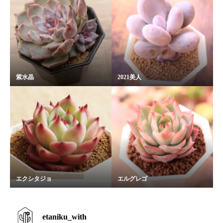
紫水晶
2021美人
エクシタジョ
エルグレゴ
etaniku_with