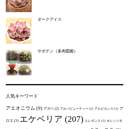
ダークアイス
サボテン（多肉図鑑）
人気キーワード
アエオニウム
(9)
ア
アガベ
(2)
アルバビューティー
(1)
アルビカンス
(1)
エケベリア
(207)
ロエ
(3)
エレガンス
(1)
オレンジモ