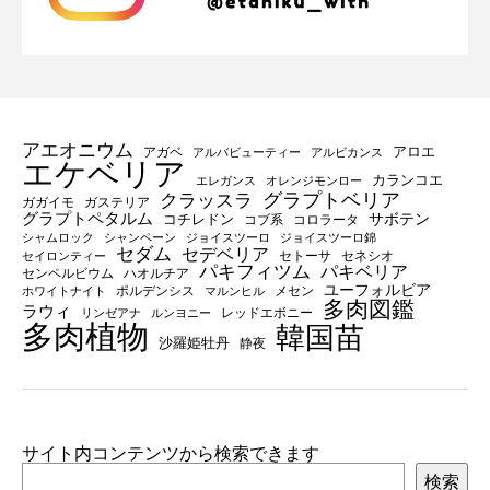
アエオニウム
アロエ
アガベ
アルバビューティー
アルビカンス
エケベリア
カランコエ
エレガンス
オレンジモンロー
グラプトベリア
クラッスラ
ガガイモ
ガステリア
グラプトペタルム
サボテン
コチレドン
コブ系
コロラータ
シャムロック
シャンペーン
ジョイスツーロ
ジョイスツーロ錦
セダム
セデベリア
セトーサ
セネシオ
セイロンティー
パキフィツム
パキベリア
センペルビウム
ハオルチア
ユーフォルビア
ポルデンシス
メセン
ホワイトナイト
マルンヒル
多肉図鑑
ラウィ
レッドエボニー
リンゼアナ
ルンヨニー
多肉植物
韓国苗
沙羅姫牡丹
静夜
サイト内コンテンツから検索できます
検索