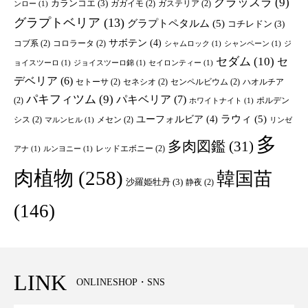
クラッスラ
(9)
カランコエ
(3)
ガガイモ
(2)
ガステリア
(2)
ンロー
(1)
グラプトベリア
(13)
グラプトペタルム
(5)
コチレドン
(3)
サボテン
(4)
コブ系
(2)
コロラータ
(2)
シャムロック
(1)
シャンペーン
(1)
ジ
セダム
(10)
セ
ョイスツーロ
(1)
ジョイスツーロ錦
(1)
セイロンティー
(1)
デベリア
(6)
セトーサ
(2)
セネシオ
(2)
センペルビウム
(2)
ハオルチア
パキフィツム
(9)
パキベリア
(7)
(2)
ポルデン
ホワイトナイト
(1)
ユーフォルビア
(4)
ラウィ
(5)
シス
(2)
メセン
(2)
マルンヒル
(1)
リンゼ
多
多肉図鑑
(31)
レッドエボニー
(2)
アナ
(1)
ルンヨニー
(1)
肉植物
(258)
韓国苗
沙羅姫牡丹
(3)
静夜
(2)
(146)
LINK
ONLINESHOP・SNS