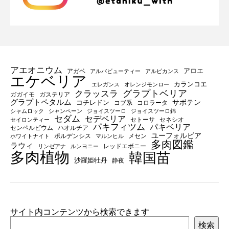
アエオニウム
アロエ
アガベ
アルバビューティー
アルビカンス
エケベリア
カランコエ
エレガンス
オレンジモンロー
グラプトベリア
クラッスラ
ガガイモ
ガステリア
グラプトペタルム
サボテン
コチレドン
コブ系
コロラータ
シャムロック
シャンペーン
ジョイスツーロ
ジョイスツーロ錦
セダム
セデベリア
セトーサ
セネシオ
セイロンティー
パキフィツム
パキベリア
センペルビウム
ハオルチア
ユーフォルビア
ポルデンシス
メセン
ホワイトナイト
マルンヒル
多肉図鑑
ラウィ
レッドエボニー
リンゼアナ
ルンヨニー
多肉植物
韓国苗
沙羅姫牡丹
静夜
サイト内コンテンツから検索できます
検索