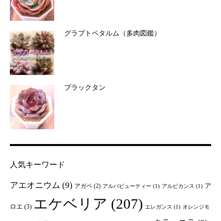
グラプトペタルム（多肉図鑑）
ブラックタン
人気キーワード
アエオニウム
(9)
ア
アガベ
(2)
アルバビューティー
(1)
アルビカンス
(1)
エケベリア
(207)
ロエ
(3)
エレガンス
(1)
オレンジモ