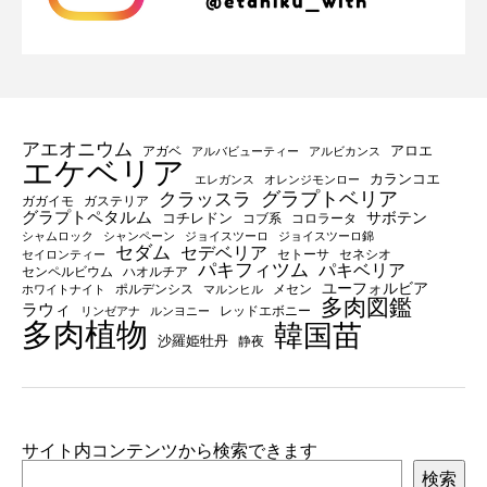
アエオニウム
アロエ
アガベ
アルバビューティー
アルビカンス
エケベリア
カランコエ
エレガンス
オレンジモンロー
グラプトベリア
クラッスラ
ガガイモ
ガステリア
グラプトペタルム
サボテン
コチレドン
コブ系
コロラータ
シャムロック
シャンペーン
ジョイスツーロ
ジョイスツーロ錦
セダム
セデベリア
セトーサ
セネシオ
セイロンティー
パキフィツム
パキベリア
センペルビウム
ハオルチア
ユーフォルビア
ポルデンシス
メセン
ホワイトナイト
マルンヒル
多肉図鑑
ラウィ
レッドエボニー
リンゼアナ
ルンヨニー
多肉植物
韓国苗
沙羅姫牡丹
静夜
サイト内コンテンツから検索できます
検索