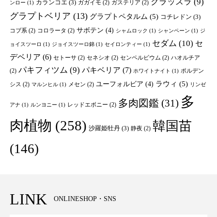
クラッスラ
(9)
カランコエ
(3)
ガガイモ
(2)
ガステリア
(2)
ンロー
(1)
グラプトベリア
(13)
グラプトペタルム
(5)
コチレドン
(3)
サボテン
(4)
コブ系
(2)
コロラータ
(2)
シャムロック
(1)
シャンペーン
(1)
ジ
セダム
(10)
セ
ョイスツーロ
(1)
ジョイスツーロ錦
(1)
セイロンティー
(1)
デベリア
(6)
セトーサ
(2)
セネシオ
(2)
センペルビウム
(2)
ハオルチア
パキフィツム
(9)
パキベリア
(7)
(2)
ポルデン
ホワイトナイト
(1)
ユーフォルビア
(4)
ラウィ
(5)
シス
(2)
メセン
(2)
マルンヒル
(1)
リンゼ
多
多肉図鑑
(31)
レッドエボニー
(2)
アナ
(1)
ルンヨニー
(1)
肉植物
(258)
韓国苗
沙羅姫牡丹
(3)
静夜
(2)
(146)
LINK
ONLINESHOP・SNS