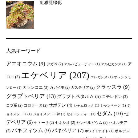
紅稚児綴化
人気キーワード
アエオニウム
(9)
ア
アガベ
(2)
アルバビューティー
(1)
アルビカンス
(1)
エケベリア
(207)
ロエ
(3)
エレガンス
(1)
オレンジモ
クラッスラ
(9)
カランコエ
(3)
ガガイモ
(2)
ガステリア
(2)
ンロー
(1)
グラプトベリア
(13)
グラプトペタルム
(5)
コチレドン
(3)
サボテン
(4)
コブ系
(2)
コロラータ
(2)
シャムロック
(1)
シャンペーン
(1)
ジ
セダム
(10)
セ
ョイスツーロ
(1)
ジョイスツーロ錦
(1)
セイロンティー
(1)
デベリア
(6)
セトーサ
(2)
セネシオ
(2)
センペルビウム
(2)
ハオルチア
パキフィツム
(9)
パキベリア
(7)
(2)
ポルデン
ホワイトナイト
(1)