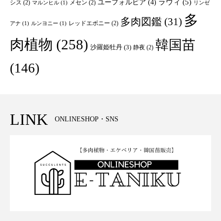
ユーフォルビア
(4)
ラウィ
(5)
シス
(2)
メセン
(2)
マルンヒル
(1)
リンゼ
多
多肉図鑑
(31)
レッドエボニー
(2)
アナ
(1)
ルンヨニー
(1)
肉植物
(258)
韓国苗
沙羅姫牡丹
(3)
静夜
(2)
(146)
LINK
ONLINESHOP・SNS