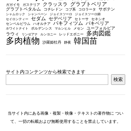
グラプトベリア
クラッスラ
ガガイモ
ガステリア
グラプトペタルム
サボテン
コチレドン
コブ系
コロラータ
シャムロック
シャンペーン
ジョイスツーロ
ジョイスツーロ錦
セダム
セデベリア
セトーサ
セネシオ
セイロンティー
パキフィツム
パキベリア
センペルビウム
ハオルチア
ユーフォルビア
ポルデンシス
メセン
ホワイトナイト
マルンヒル
多肉図鑑
ラウィ
レッドエボニー
リンゼアナ
ルンヨニー
多肉植物
韓国苗
沙羅姫牡丹
静夜
サイト内コンテンツから検索できます
検索
当サイト内にある画像・複製・映像・テキストの著作物に つい
て、一切の転載および無断使用することを禁止しています。