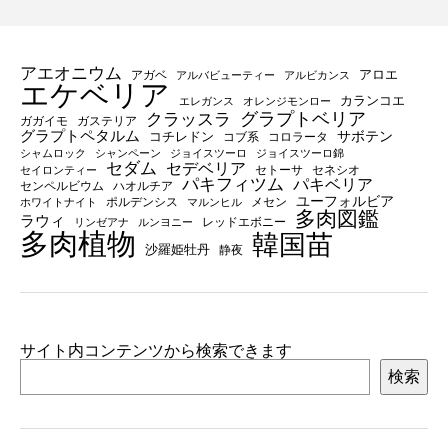
アエオニウム
アロエ
アガベ
アルバビューティー
アルビカンス
エケベリア
カランコエ
エレガンス
オレンジモンロー
グラプトベリア
クラッスラ
ガガイモ
ガステリア
グラプトペタルム
サボテン
コチレドン
コブ系
コロラータ
シャムロック
シャンペーン
ジョイスツーロ
ジョイスツーロ錦
セダム
セデベリア
セトーサ
セネシオ
セイロンティー
パキフィツム
パキベリア
センペルビウム
ハオルチア
ユーフォルビア
ポルデンシス
メセン
ホワイトナイト
マルンヒル
多肉図鑑
ラウィ
レッドエボニー
リンゼアナ
ルンヨニー
多肉植物
韓国苗
沙羅姫牡丹
静夜
サイト内コンテンツから検索できます
検索