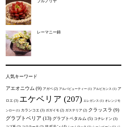
プルノリヤ
レーマニー錦
人気キーワード
アエオニウム
(9)
ア
アガベ
(2)
アルバビューティー
(1)
アルビカンス
(1)
エケベリア
(207)
ロエ
(3)
エレガンス
(1)
オレンジモ
クラッスラ
(9)
カランコエ
(3)
ガガイモ
(2)
ガステリア
(2)
ンロー
(1)
グラプトベリア
(13)
グラプトペタルム
(5)
コチレドン
(3)
サボテン
(4)
コブ系
(2)
コロラータ
(2)
シャムロック
(1)
シャンペーン
(1)
ジ