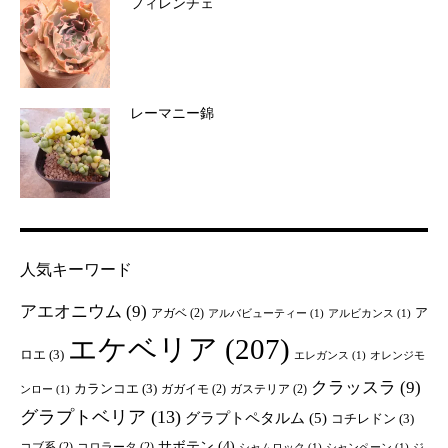
フィレンチェ
レーマニー錦
人気キーワード
アエオニウム
(9)
ア
アガベ
(2)
アルバビューティー
(1)
アルビカンス
(1)
エケベリア
(207)
ロエ
(3)
エレガンス
(1)
オレンジモ
クラッスラ
(9)
カランコエ
(3)
ガガイモ
(2)
ガステリア
(2)
ンロー
(1)
グラプトベリア
(13)
グラプトペタルム
(5)
コチレドン
(3)
サボテン
(4)
コブ系
(2)
コロラータ
(2)
シャムロック
(1)
シャンペーン
(1)
ジ