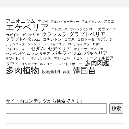
アエオニウム
アロエ
アガベ
アルバビューティー
アルビカンス
エケベリア
カランコエ
エレガンス
オレンジモンロー
グラプトベリア
クラッスラ
ガガイモ
ガステリア
グラプトペタルム
サボテン
コチレドン
コブ系
コロラータ
シャムロック
シャンペーン
ジョイスツーロ
ジョイスツーロ錦
セダム
セデベリア
セトーサ
セネシオ
セイロンティー
パキフィツム
パキベリア
センペルビウム
ハオルチア
ユーフォルビア
ポルデンシス
メセン
ホワイトナイト
マルンヒル
多肉図鑑
ラウィ
レッドエボニー
リンゼアナ
ルンヨニー
多肉植物
韓国苗
沙羅姫牡丹
静夜
サイト内コンテンツから検索できます
検索