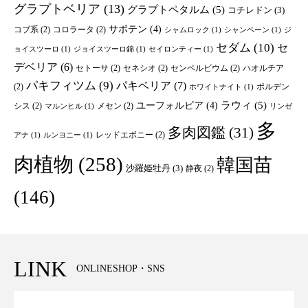
グラプトベリア
(13)
グラプトペタルム
(5)
コチレドン
(3)
サボテン
(4)
コブ系
(2)
コロラータ
(2)
シャムロック
(1)
シャンペーン
(1)
ジ
セダム
(10)
セ
ョイスツーロ
(1)
ジョイスツーロ錦
(1)
セイロンティー
(1)
デベリア
(6)
セトーサ
(2)
セネシオ
(2)
センペルビウム
(2)
ハオルチア
パキフィツム
(9)
パキベリア
(7)
(2)
ポルデン
ホワイトナイト
(1)
ユーフォルビア
(4)
ラウィ
(5)
シス
(2)
メセン
(2)
マルンヒル
(1)
リンゼ
多
多肉図鑑
(31)
レッドエボニー
(2)
アナ
(1)
ルンヨニー
(1)
肉植物
(258)
韓国苗
沙羅姫牡丹
(3)
静夜
(2)
(146)
LINK
ONLINESHOP・SNS