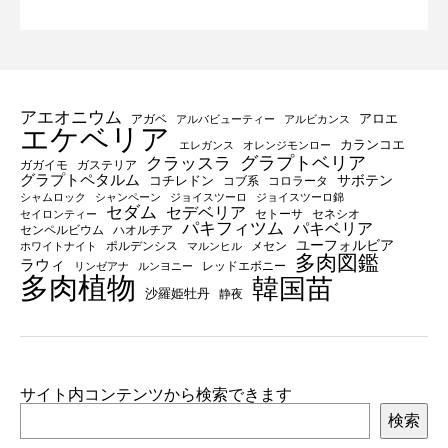
アエオニウム
アロエ
アガベ
アルバビューティー
アルビカンス
エケベリア
カランコエ
エレガンス
オレンジモンロー
グラプトベリア
クラッスラ
ガガイモ
ガステリア
グラプトペタルム
サボテン
コチレドン
コブ系
コロラータ
シャムロック
シャンペーン
ジョイスツーロ
ジョイスツーロ錦
セダム
セデベリア
セトーサ
セネシオ
セイロンティー
パキフィツム
パキベリア
センペルビウム
ハオルチア
ユーフォルビア
ポルデンシス
メセン
ホワイトナイト
マルンヒル
多肉図鑑
ラウィ
レッドエボニー
リンゼアナ
ルンヨニー
多肉植物
韓国苗
沙羅姫牡丹
静夜
サイト内コンテンツから検索できます
検索