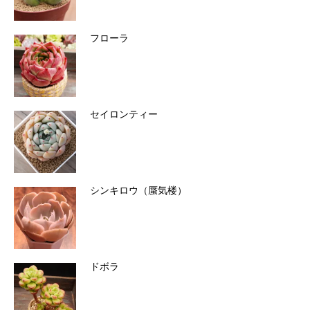
フローラ
セイロンティー
シンキロウ（蜃気楼）
ドボラ