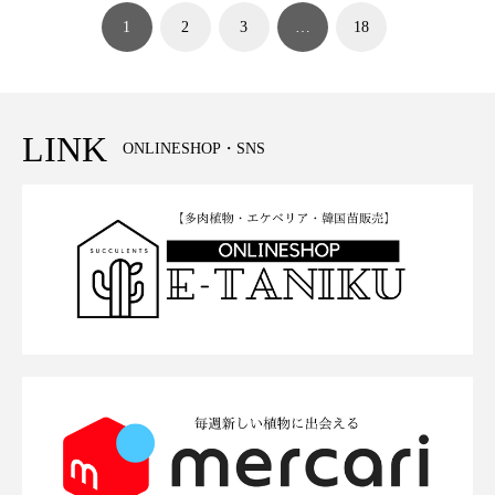
1
2
3
…
18
LINK
ONLINESHOP・SNS