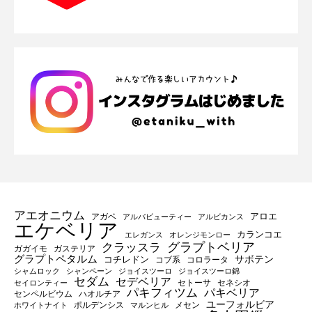
アエオニウム
アロエ
アガベ
アルバビューティー
アルビカンス
エケベリア
カランコエ
エレガンス
オレンジモンロー
グラプトベリア
クラッスラ
ガガイモ
ガステリア
グラプトペタルム
サボテン
コチレドン
コブ系
コロラータ
シャムロック
シャンペーン
ジョイスツーロ
ジョイスツーロ錦
セダム
セデベリア
セトーサ
セネシオ
セイロンティー
パキフィツム
パキベリア
センペルビウム
ハオルチア
ユーフォルビア
ポルデンシス
メセン
ホワイトナイト
マルンヒル