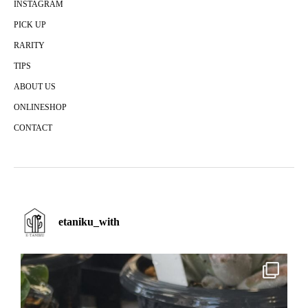
INSTAGRAM
PICK UP
RARITY
TIPS
ABOUT US
ONLINESHOP
CONTACT
etaniku_with