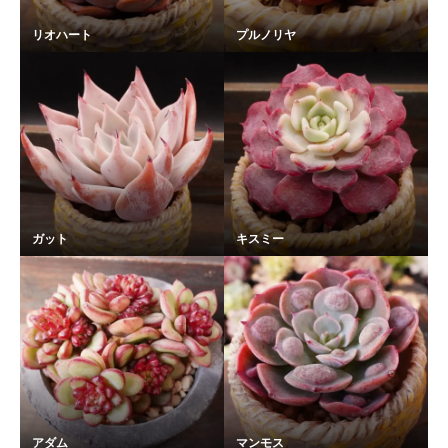
リオハート
プルノリヤ
ガット
キスミー
アダム
マンモス