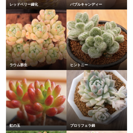
レッドベリー綴化
バブルキャンディー
ラウム群生
ヒントニー
虹の玉
プロリフェラ錦