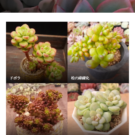
ドボラ
松の緑綴化