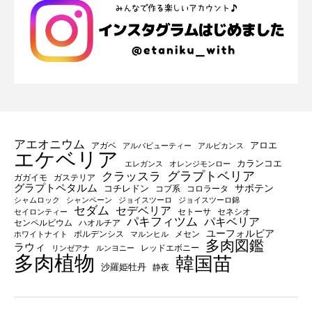
アエオニウム
アロエ
アガベ
アルバビューティー
アルビカンス
エケベリア
カランコエ
エレガンス
オレンジモンロー
グラプトベリア
クラッスラ
ガガイモ
ガステリア
グラプトペタルム
サボテン
コチレドン
コブ系
コロラータ
シャムロック
シャンペーン
ジョイスツーロ
ジョイスツーロ錦
セダム
セデベリア
セトーサ
セネシオ
セイロンティー
パキフィツム
パキベリア
センペルビウム
ハオルチア
ユーフォルビア
ポルデンシス
メセン
ホワイトナイト
マルンヒル
多肉図鑑
ラウィ
レッドエボニー
リンゼアナ
ルンヨニー
多肉植物
韓国苗
沙羅姫牡丹
静夜