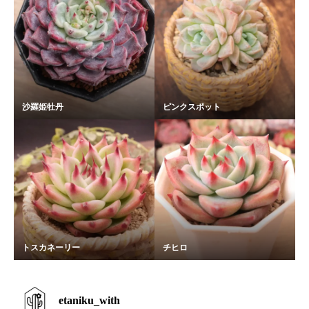
沙羅姫牡丹
ピンクスポット
トスカネーリー
チヒロ
etaniku_with