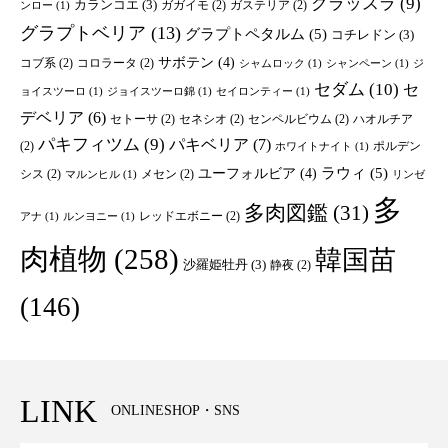
クラッスラ
(9)
カランコエ
(3)
ガガイモ
(2)
ガステリア
(2)
ンロー
(1)
グラプトベリア
(13)
グラプトペタルム
(5)
コチレドン
(3)
サボテン
(4)
コブ系
(2)
コロラータ
(2)
シャムロック
(1)
シャンペーン
(1)
ジ
セダム
(10)
セ
ョイスツーロ
(1)
ジョイスツーロ錦
(1)
セイロンティー
(1)
デベリア
(6)
セトーサ
(2)
セネシオ
(2)
センペルビウム
(2)
ハオルチア
パキフィツム
(9)
パキベリア
(7)
(2)
ポルデン
ホワイトナイト
(1)
ユーフォルビア
(4)
ラウィ
(5)
シス
(2)
メセン
(2)
マルンヒル
(1)
リンゼ
多
多肉図鑑
(31)
レッドエボニー
(2)
アナ
(1)
ルンヨニー
(1)
肉植物
(258)
韓国苗
沙羅姫牡丹
(3)
静夜
(2)
(146)
LINK
ONLINESHOP・SNS