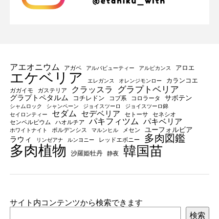
アエオニウム
アロエ
アガベ
アルバビューティー
アルビカンス
エケベリア
カランコエ
エレガンス
オレンジモンロー
グラプトベリア
クラッスラ
ガガイモ
ガステリア
グラプトペタルム
サボテン
コチレドン
コブ系
コロラータ
シャムロック
シャンペーン
ジョイスツーロ
ジョイスツーロ錦
セダム
セデベリア
セトーサ
セネシオ
セイロンティー
パキフィツム
パキベリア
センペルビウム
ハオルチア
ユーフォルビア
ポルデンシス
メセン
ホワイトナイト
マルンヒル
多肉図鑑
ラウィ
レッドエボニー
リンゼアナ
ルンヨニー
多肉植物
韓国苗
沙羅姫牡丹
静夜
サイト内コンテンツから検索できます
検索